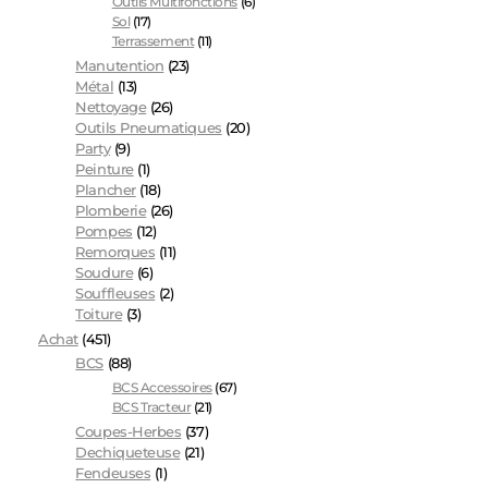
Outils Multifonctions
(6)
Sol
(17)
Terrassement
(11)
Manutention
(23)
Métal
(13)
Nettoyage
(26)
Outils Pneumatiques
(20)
Party
(9)
Peinture
(1)
Plancher
(18)
Plomberie
(26)
Pompes
(12)
Remorques
(11)
Soudure
(6)
Souffleuses
(2)
Toiture
(3)
Achat
(451)
BCS
(88)
BCS Accessoires
(67)
BCS Tracteur
(21)
Coupes-Herbes
(37)
Dechiqueteuse
(21)
Fendeuses
(1)