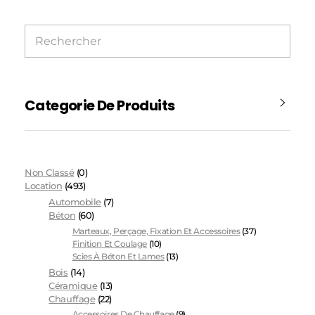
Categorie De Produits
Non Classé
(0)
Location
(493)
Automobile
(7)
Béton
(60)
Marteaux, Perçage, Fixation Et Accessoires
(37)
Finition Et Coulage
(10)
Scies À Béton Et Lames
(13)
Bois
(14)
Céramique
(13)
Chauffage
(22)
Accessoires De Chauffage
(9)