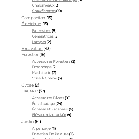
Chalumeaux
(3)
Chaufferettes
(10)
Compaction
(15)
Électrique
(15)
Extensions
(8)
Génératrices
(5)
Lampes
(2)
Excavation
(43)
Forestier
(16)
Accessoires Forestiers
(2)
Émondage
(2)
Machinerie
(7)
Scies À Chaîne
(5)
Gypse
(9)
Hauteur
(52)
Accessoires Divers
(10)
Échafaudage
(24)
Échelles Et Escabeau
(9)
Élévation Motorisée
(9)
Jardin
(61)
Arpentage
(11)
Entretien De Pelouse
(15)