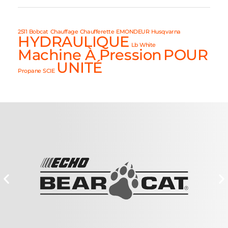
2511
Bobcat
Chauffage
Chaufferette
EMONDEUR
Husqvarna
HYDRAULIQUE
Lb White
Machine À Pression
POUR
UNITÉ
Propane
SCIE