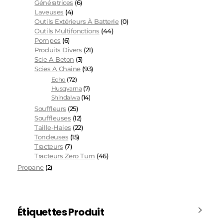
Génératrices
(6)
Laveuses
(4)
Outils Extérieurs À Batterie
(0)
Outils Multifonctions
(44)
Pompes
(6)
Produits Divers
(21)
Scie A Beton
(3)
Scies A Chaine
(93)
Echo
(72)
Husqvarna
(7)
Shindaiwa
(14)
Souffleurs
(25)
Souffleuses
(12)
Taille-Haies
(22)
Tondeuses
(15)
Tracteurs
(7)
Tracteurs Zero Turn
(46)
Propane
(2)
Étiquettes Produit