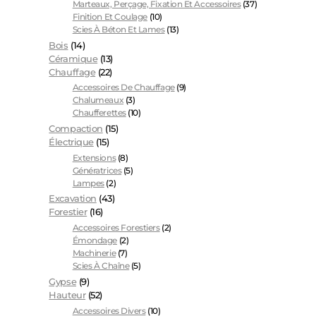
Marteaux, Perçage, Fixation Et Accessoires
(37)
Finition Et Coulage
(10)
Scies À Béton Et Lames
(13)
Bois
(14)
Céramique
(13)
Chauffage
(22)
Accessoires De Chauffage
(9)
Chalumeaux
(3)
Chaufferettes
(10)
Compaction
(15)
Électrique
(15)
Extensions
(8)
Génératrices
(5)
Lampes
(2)
Excavation
(43)
Forestier
(16)
Accessoires Forestiers
(2)
Émondage
(2)
Machinerie
(7)
Scies À Chaîne
(5)
Gypse
(9)
Hauteur
(52)
Accessoires Divers
(10)