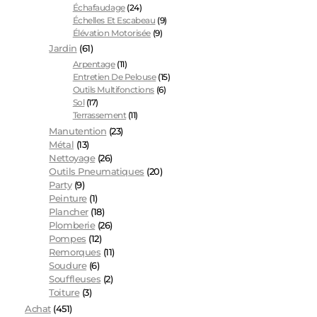
Échafaudage
(24)
Échelles Et Escabeau
(9)
Élévation Motorisée
(9)
Jardin
(61)
Arpentage
(11)
Entretien De Pelouse
(15)
Outils Multifonctions
(6)
Sol
(17)
Terrassement
(11)
Manutention
(23)
Métal
(13)
Nettoyage
(26)
Outils Pneumatiques
(20)
Party
(9)
Peinture
(1)
Plancher
(18)
Plomberie
(26)
Pompes
(12)
Remorques
(11)
Soudure
(6)
Souffleuses
(2)
Toiture
(3)
Achat
(451)