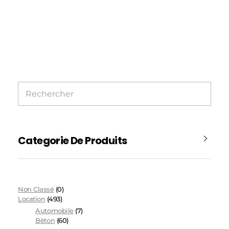
Categorie De Produits
Non Classé
(0)
Location
(493)
Automobile
(7)
Béton
(60)