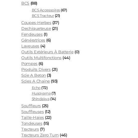
BCS
(88)
BCS Accessoires
(67)
BCS Tracteur
(21)
Coupes-Herbes
(37)
Dechiqueteuse
(21)
Fendeuses
(1)
Génératrices
(6)
Laveuses
(4)
Outils Extérieurs À Batterie
(0)
Outils Multifonctions
(44)
Pompes
(6)
Produits Divers
(21)
Scie A Beton
(3)
Scies A Chaine
(93)
Echo
(72)
Husqvarna
(7)
Shindaiwa
(14)
Souffleurs
(25)
Souffleuses
(12)
Taille-Haies
(22)
Tondeuses
(15)
Tracteurs
(7)
Tracteurs Zero Turn
(46)