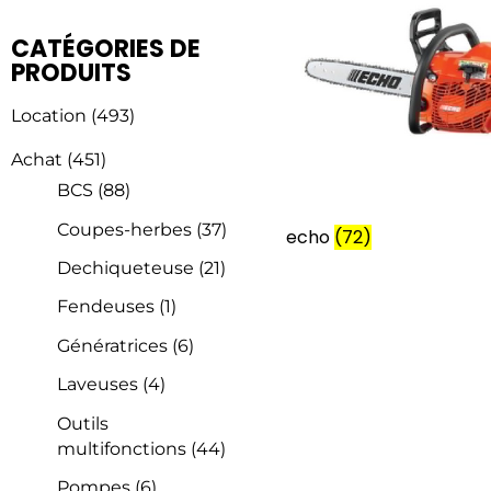
CATÉGORIES DE
PRODUITS
Location
(493)
Achat
(451)
BCS
(88)
Coupes-herbes
(37)
echo
(72)
Dechiqueteuse
(21)
Fendeuses
(1)
Génératrices
(6)
Laveuses
(4)
Outils
multifonctions
(44)
Pompes
(6)