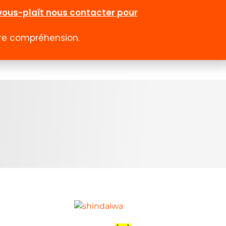
l-vous-plaît nous contacter pour
otre compréhension.
0
 rabais
Emploi
Contact
Compte