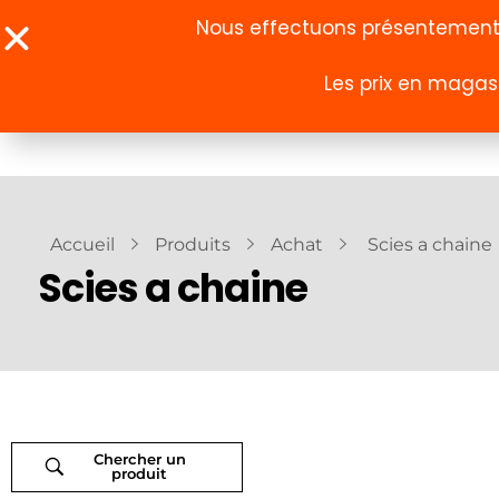
Nous effectuons présentement u
Les prix en magasi
À propos
Boutique
Accueil
Produits
Achat
Scies a chaine
Scies a chaine
Chercher un
produit