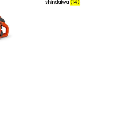
shindaiwa
(14)