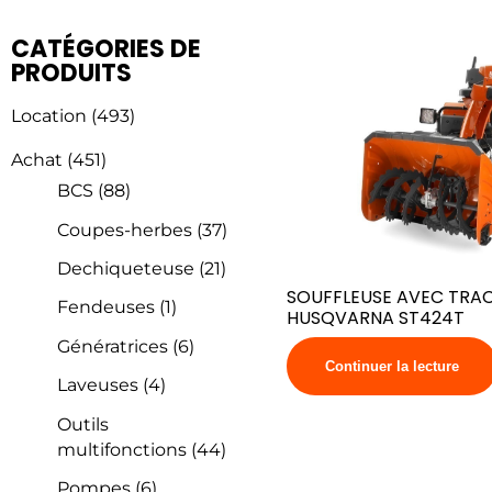
CATÉGORIES DE
PRODUITS
Location
(493)
Achat
(451)
BCS
(88)
Coupes-herbes
(37)
Dechiqueteuse
(21)
SOUFFLEUSE AVEC TRA
Fendeuses
(1)
HUSQVARNA ST424T
Génératrices
(6)
Continuer la lecture
Laveuses
(4)
Outils
multifonctions
(44)
Pompes
(6)