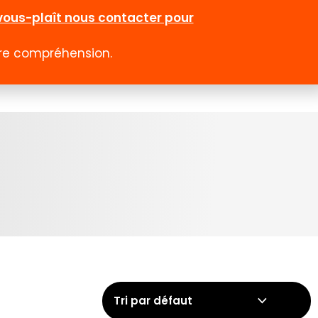
l-vous-plaît nous contacter pour
otre compréhension.
0
 rabais
Emploi
Contact
Compte