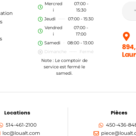
Mercred
07:00 -
i
15:30
ation
Jeudi
07:00 - 15:30
s
Vendred
07:00 -
i
17:00
s
Samedi
08:00 - 13:00
894,
Dimanche
Fermé
Laur
Note : Le comptoir de
service est fermé le
samedi.
Locations
Pièces
514-461-2100
450-436-84
loc@loualt.com
piece@loualt