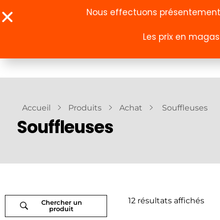
Nous effectuons présentement u
Les prix en magasi
À propos
Boutique
Accueil
Produits
Achat
Souffleuses
Souffleuses
12 résultats affichés
Chercher un
produit