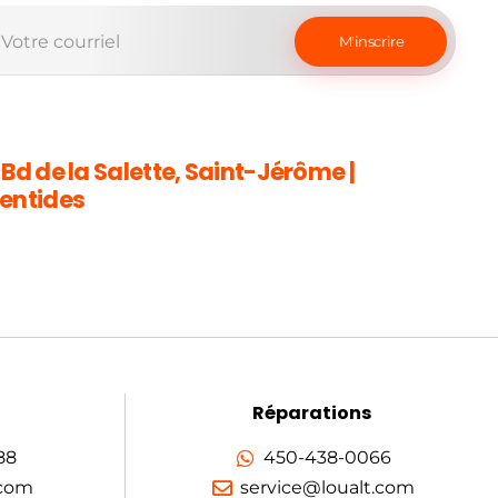
 Bd de la Salette, Saint-Jérôme |
entides
Réparations
88
450-438-0066
.com
service@loualt.com