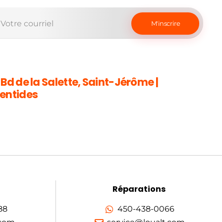
 Bd de la Salette, Saint-Jérôme |
entides
Réparations
88
450-438-0066