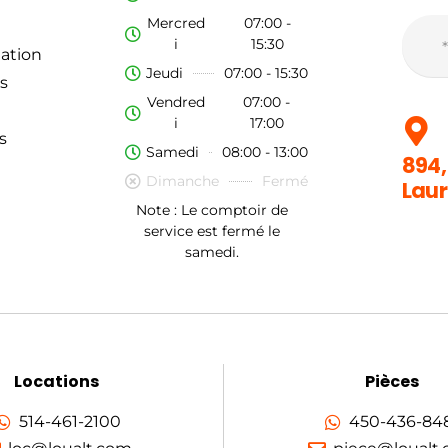
Mercred
07:00 -
i
15:30
ation
Jeudi
07:00 - 15:30
s
Vendred
07:00 -
i
17:00
s
Samedi
08:00 - 13:00
894,
Dimanche
Fermé
Laur
Note : Le comptoir de
service est fermé le
samedi.
Locations
Pièces
514-461-2100
450-436-84