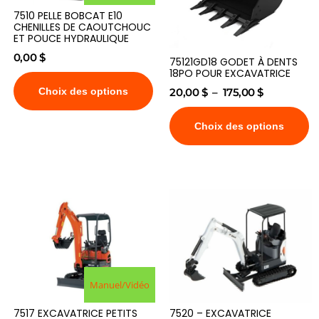
7510 PELLE BOBCAT E10
CHENILLES DE CAOUTCHOUC
ET POUCE HYDRAULIQUE
0,00
$
75121GD18 GODET À DENTS
18PO POUR EXCAVATRICE
Choix des options
20,00
$
–
175,00
$
Choix des options
Manuel/Vidéo
7517 EXCAVATRICE PETITS
7520 – EXCAVATRICE