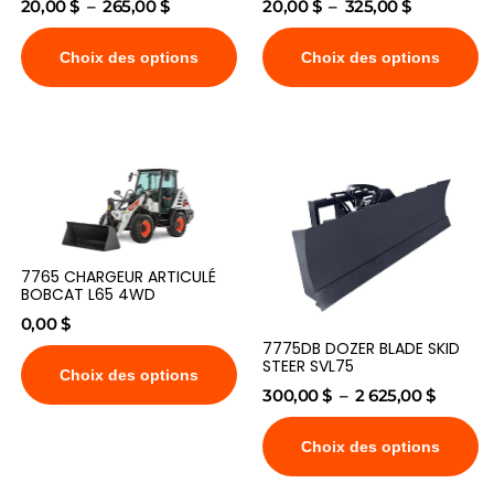
20,00
$
–
265,00
$
20,00
$
–
325,00
$
Choix des options
Choix des options
7765 CHARGEUR ARTICULÉ
BOBCAT L65 4WD
0,00
$
7775DB DOZER BLADE SKID
STEER SVL75
Choix des options
300,00
$
–
2 625,00
$
Choix des options