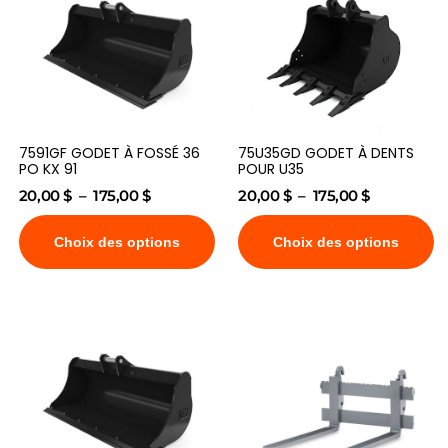
7591GF GODET À FOSSÉ 36
75U35GD GODET À DENTS
PO KX 91
POUR U35
20,00
$
–
175,00
$
20,00
$
–
175,00
$
Choix des options
Choix des options