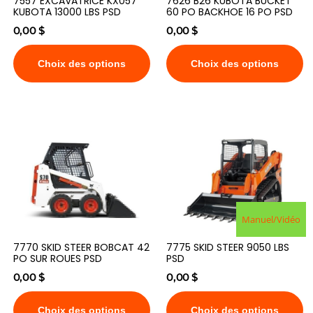
7557 EXCAVATRICE KX057
7626 B26 KUBOTA BUCKET
KUBOTA 13000 LBS PSD
60 PO BACKHOE 16 PO PSD
0,00
$
0,00
$
Choix des options
Choix des options
Manuel/Vidéo
7770 SKID STEER BOBCAT 42
7775 SKID STEER 9050 LBS
PO SUR ROUES PSD
PSD
0,00
$
0,00
$
Choix des options
Choix des options