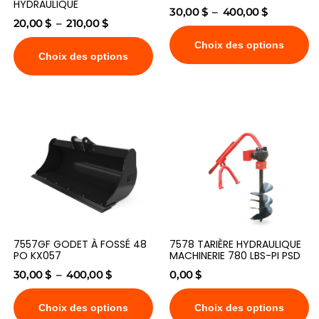
HYDRAULIQUE
30,00
$
–
400,00
$
20,00
$
–
210,00
$
Choix des options
Choix des options
7557GF GODET À FOSSÉ 48
7578 TARIÈRE HYDRAULIQUE
PO KX057
MACHINERIE 780 LBS-PI PSD
30,00
$
–
400,00
$
0,00
$
Choix des options
Choix des options