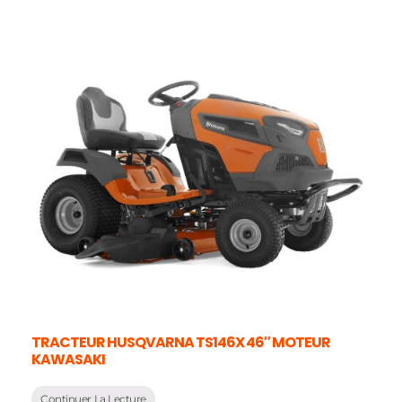
TRACTEUR HUSQVARNA TS146X 46″ MOTEUR
KAWASAKI
Continuer La Lecture