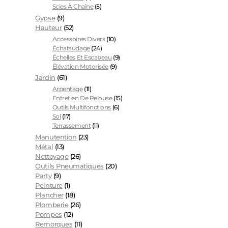
Scies À Chaîne
(5)
Gypse
(9)
Hauteur
(52)
Accessoires Divers
(10)
Échafaudage
(24)
Échelles Et Escabeau
(9)
Élévation Motorisée
(9)
Jardin
(61)
Arpentage
(11)
Entretien De Pelouse
(15)
Outils Multifonctions
(6)
Sol
(17)
Terrassement
(11)
Manutention
(23)
Métal
(13)
Nettoyage
(26)
Outils Pneumatiques
(20)
Party
(9)
Peinture
(1)
Plancher
(18)
Plomberie
(26)
Pompes
(12)
Remorques
(11)