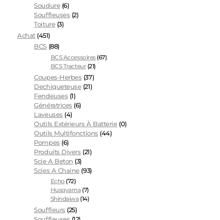
Soudure
(6)
Souffleuses
(2)
Toiture
(3)
Achat
(451)
BCS
(88)
BCS Accessoires
(67)
BCS Tracteur
(21)
Coupes-Herbes
(37)
Dechiqueteuse
(21)
Fendeuses
(1)
Génératrices
(6)
Laveuses
(4)
Outils Extérieurs À Batterie
(0)
Outils Multifonctions
(44)
Pompes
(6)
Produits Divers
(21)
Scie A Beton
(3)
Scies A Chaine
(93)
Echo
(72)
Husqvarna
(7)
Shindaiwa
(14)
Souffleurs
(25)
Souffleuses
(12)