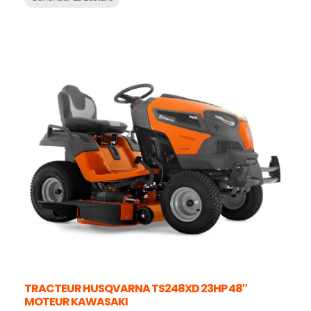
TRACTEUR HUSQVARNA TS248XD 23HP 48″
MOTEUR KAWASAKI