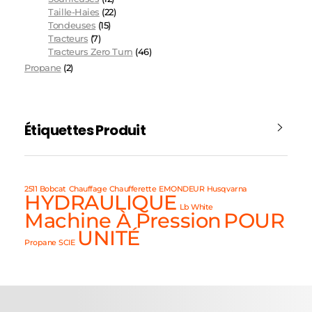
Taille-Haies
(22)
Tondeuses
(15)
Tracteurs
(7)
Tracteurs Zero Turn
(46)
Propane
(2)
Étiquettes Produit
2511
Bobcat
Chauffage
Chaufferette
EMONDEUR
Husqvarna
HYDRAULIQUE
Lb White
Machine À Pression
POUR
UNITÉ
Propane
SCIE