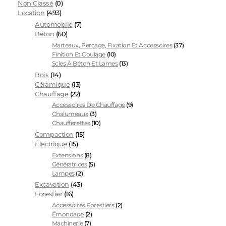
Non Classé
(0)
Location
(493)
Automobile
(7)
Béton
(60)
Marteaux, Perçage, Fixation Et Accessoires
(37)
Finition Et Coulage
(10)
Scies À Béton Et Lames
(13)
Bois
(14)
Céramique
(13)
Chauffage
(22)
Accessoires De Chauffage
(9)
Chalumeaux
(3)
Chaufferettes
(10)
Compaction
(15)
Électrique
(15)
Extensions
(8)
Génératrices
(5)
Lampes
(2)
Excavation
(43)
Forestier
(16)
Accessoires Forestiers
(2)
Émondage
(2)
Machinerie
(7)