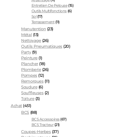
Entretien De Pelouse
(15)
Outils Multifonctions
(6)
Sol
(17)
Terrassement
(11)
Manutention
(23)
Métal
(13)
Nettoyage
(26)
Outils Pneumatiques
(20)
Party
(9)
Peinture
(1)
Plancher
(18)
Plomberie
(26)
Pompes
(12)
Remorques
(11)
Soudure
(6)
Souffleuses
(2)
Toiture
(3)
Achat
(451)
BCS
(88)
BCS Accessoires
(67)
BCS Tracteur
(21)
Coupes-Herbes
(37)