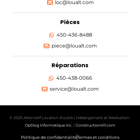
loc@loualt.com
Pièces
450-436-8488
piece@loualt.com
Réparations
450-438-0066
service@loualt.com
© 2025 Alternatif Location d’outils | Hébergement et Réalisation :
Optilog Informatique inc.
|
Construction411.com
Politique de confidentialité
Termes et conditions