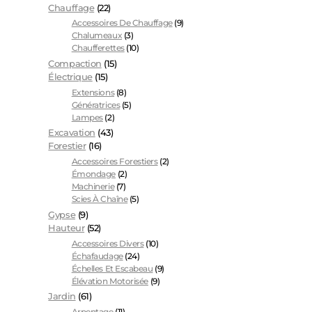
Chauffage
(22)
Accessoires De Chauffage
(9)
Chalumeaux
(3)
Chaufferettes
(10)
Compaction
(15)
Électrique
(15)
Extensions
(8)
Génératrices
(5)
Lampes
(2)
Excavation
(43)
Forestier
(16)
Accessoires Forestiers
(2)
Émondage
(2)
Machinerie
(7)
Scies À Chaîne
(5)
Gypse
(9)
Hauteur
(52)
Accessoires Divers
(10)
Échafaudage
(24)
Échelles Et Escabeau
(9)
Élévation Motorisée
(9)
Jardin
(61)
Arpentage
(11)