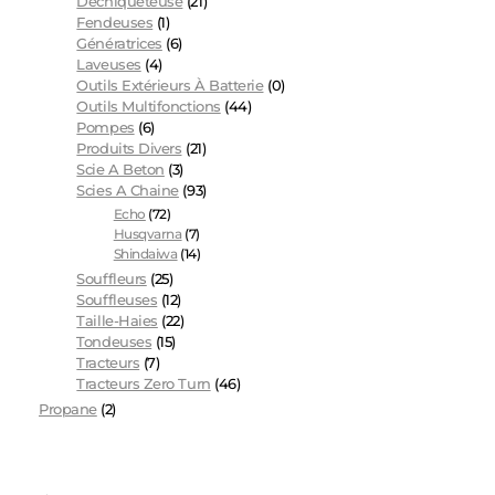
Dechiqueteuse
(21)
Fendeuses
(1)
Génératrices
(6)
Laveuses
(4)
Outils Extérieurs À Batterie
(0)
Outils Multifonctions
(44)
Pompes
(6)
Produits Divers
(21)
Scie A Beton
(3)
Scies A Chaine
(93)
Echo
(72)
Husqvarna
(7)
Shindaiwa
(14)
Souffleurs
(25)
Souffleuses
(12)
Taille-Haies
(22)
Tondeuses
(15)
Tracteurs
(7)
Tracteurs Zero Turn
(46)
Propane
(2)