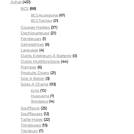
Achat
(451)
BCS
(88)
BCS Accessoires
(67)
BCS Tracteur
(21)
Coupes-Herbes
(37)
Dechiqueteuse
(21)
Fendeuses
(1)
Génératrices
(6)
Laveuses
(4)
Outils Extérieurs À Batterie
(0)
Outils Multifonctions
(44)
Pompes
(6)
Produits Divers
(21)
Scie A Beton
(3)
Scies A Chaine
(93)
Echo
(72)
Husqvarna
(7)
Shindaiwa
(14)
Souffleurs
(25)
Souffleuses
(12)
Taille-Haies
(22)
Tondeuses
(15)
Tracteurs
(7)