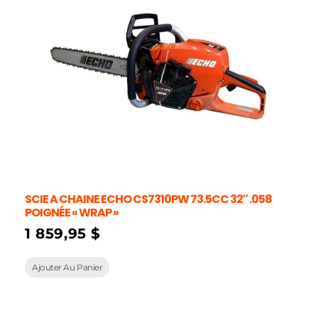
SCIE A CHAINE ECHO CS7310PW 73.5CC 32″ .058
POIGNÉE « WRAP »
1 859,95
$
Ajouter Au Panier