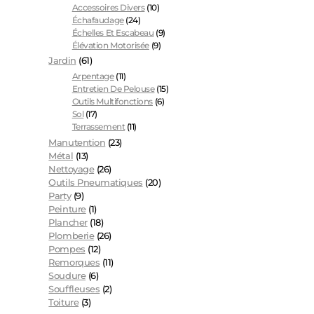
Accessoires Divers
(10)
Échafaudage
(24)
Échelles Et Escabeau
(9)
Élévation Motorisée
(9)
Jardin
(61)
Arpentage
(11)
Entretien De Pelouse
(15)
Outils Multifonctions
(6)
Sol
(17)
Terrassement
(11)
Manutention
(23)
Métal
(13)
Nettoyage
(26)
Outils Pneumatiques
(20)
Party
(9)
Peinture
(1)
Plancher
(18)
Plomberie
(26)
Pompes
(12)
Remorques
(11)
Soudure
(6)
Souffleuses
(2)
Toiture
(3)