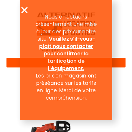
Nous effectuons
présentement une mise
à jour des prix sur notre
site.
Veuillez s’il-vous-
plaît nous contacter
Compte
pour confirmer la
tarification de
l’équipement.
Les prix en magasin ont
préséance sur les tarifs
en ligne. Merci de votre
compréhension.