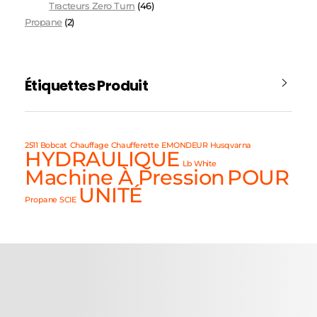
Tracteurs Zero Turn
(46)
Propane
(2)
Étiquettes Produit
2511
Bobcat
Chauffage
Chaufferette
EMONDEUR
Husqvarna
HYDRAULIQUE
Lb White
Machine À Pression
POUR
UNITÉ
Propane
SCIE