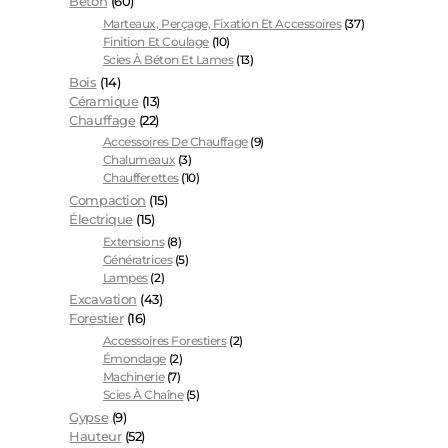
Béton
(60)
Marteaux, Perçage, Fixation Et Accessoires
(37)
Finition Et Coulage
(10)
Scies À Béton Et Lames
(13)
Bois
(14)
Céramique
(13)
Chauffage
(22)
Accessoires De Chauffage
(9)
Chalumeaux
(3)
Chaufferettes
(10)
Compaction
(15)
Électrique
(15)
Extensions
(8)
Génératrices
(5)
Lampes
(2)
Excavation
(43)
Forestier
(16)
Accessoires Forestiers
(2)
Émondage
(2)
Machinerie
(7)
Scies À Chaîne
(5)
Gypse
(9)
Hauteur
(52)