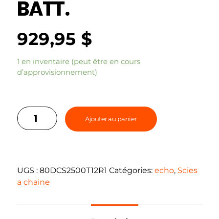
BATT.
929,95
$
1 en inventaire (peut être en cours
d’approvisionnement)
Ajouter au panier
UGS :
80DCS2500T12R1
Catégories:
echo
,
Scies
a chaine