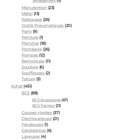
Terrassement
(11)
Manutention
(23)
Métal
(13)
Nettoyage
(26)
Outils Pneumatiques
(20)
Party
(9)
Peinture
(1)
Plancher
(18)
Plomberie
(26)
Pompes
(12)
Remorques
(11)
Soudure
(6)
Souffleuses
(2)
Toiture
(3)
Achat
(451)
BCS
(88)
BCS Accessoires
(67)
BCS Tracteur
(21)
Coupes-Herbes
(37)
Dechiqueteuse
(21)
Fendeuses
(1)
Génératrices
(6)
Laveuses
(4)