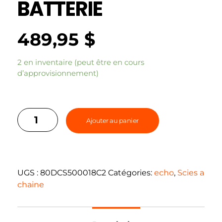
BATTERIE
489,95
$
2 en inventaire (peut être en cours
d’approvisionnement)
Ajouter au panier
UGS :
80DCS500018C2
Catégories:
echo
,
Scies a
chaine