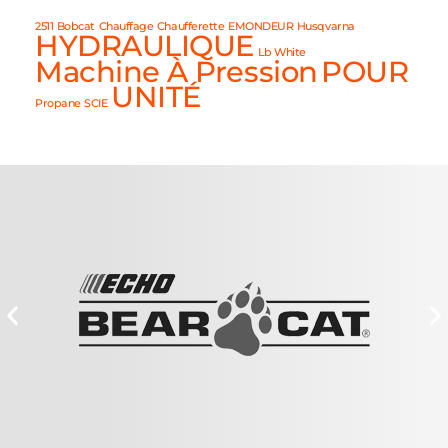
2511
Bobcat
Chauffage
Chaufferette
EMONDEUR
Husqvarna
HYDRAULIQUE
Lb White
Machine À Pression
POUR
UNITÉ
Propane
SCIE