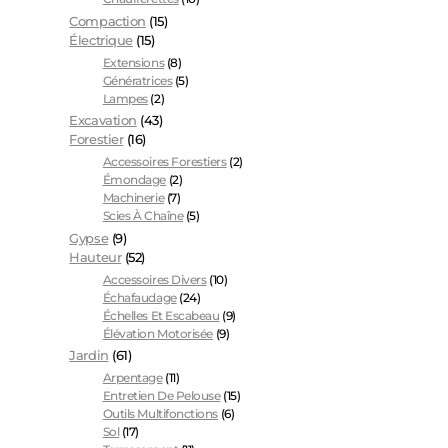
Compaction
(15)
Électrique
(15)
Extensions
(8)
Génératrices
(5)
Lampes
(2)
Excavation
(43)
Forestier
(16)
Accessoires Forestiers
(2)
Émondage
(2)
Machinerie
(7)
Scies À Chaîne
(5)
Gypse
(9)
Hauteur
(52)
Accessoires Divers
(10)
Échafaudage
(24)
Échelles Et Escabeau
(9)
Élévation Motorisée
(9)
Jardin
(61)
Arpentage
(11)
Entretien De Pelouse
(15)
Outils Multifonctions
(6)
Sol
(17)