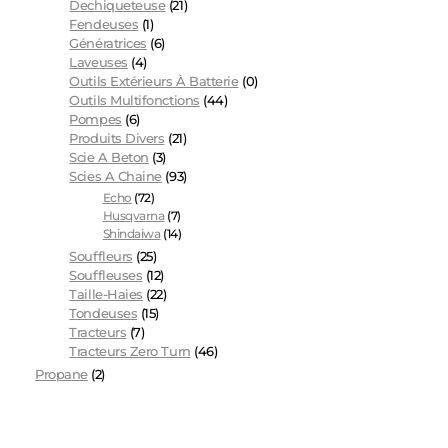
Dechiqueteuse
(21)
Fendeuses
(1)
Génératrices
(6)
Laveuses
(4)
Outils Extérieurs À Batterie
(0)
Outils Multifonctions
(44)
Pompes
(6)
Produits Divers
(21)
Scie A Beton
(3)
Scies A Chaine
(93)
Echo
(72)
Husqvarna
(7)
Shindaiwa
(14)
Souffleurs
(25)
Souffleuses
(12)
Taille-Haies
(22)
Tondeuses
(15)
Tracteurs
(7)
Tracteurs Zero Turn
(46)
Propane
(2)