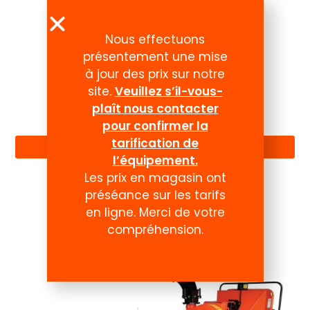
Nous effectuons
présentement une mise
à jour des prix sur notre
site.
Veuillez s’il-vous-
plaît nous contacter
Compte
pour confirmer la
tarification de
l’équipement.
Les prix en magasin ont
préséance sur les tarifs
en ligne. Merci de votre
compréhension.