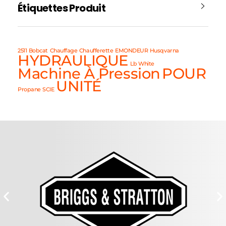
Étiquettes Produit
2511
Bobcat
Chauffage
Chaufferette
EMONDEUR
Husqvarna
HYDRAULIQUE
Lb White
Machine À Pression
POUR
UNITÉ
Propane
SCIE