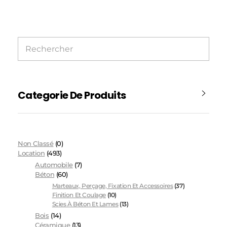
Categorie De Produits
Non Classé
(0)
Location
(493)
Automobile
(7)
Béton
(60)
Marteaux, Perçage, Fixation Et Accessoires
(37)
Finition Et Coulage
(10)
Scies À Béton Et Lames
(13)
Bois
(14)
Céramique
(13)