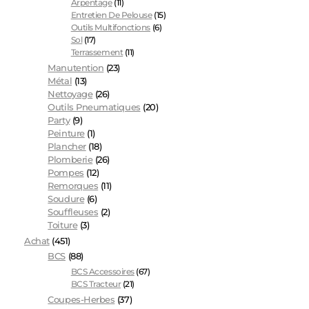
Arpentage
(11)
Entretien De Pelouse
(15)
Outils Multifonctions
(6)
Sol
(17)
Terrassement
(11)
Manutention
(23)
Métal
(13)
Nettoyage
(26)
Outils Pneumatiques
(20)
Party
(9)
Peinture
(1)
Plancher
(18)
Plomberie
(26)
Pompes
(12)
Remorques
(11)
Soudure
(6)
Souffleuses
(2)
Toiture
(3)
Achat
(451)
BCS
(88)
BCS Accessoires
(67)
BCS Tracteur
(21)
Coupes-Herbes
(37)