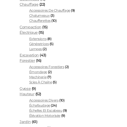
Chauffage
(22)
Accessoires De Chauffage
(9)
Chalumeaux
(3)
Chaufferettes
(10)
Compaction
(15)
Électrique
(15)
Extensions
(8)
Génératrices
(5)
Lampes
(2)
Excavation
(43)
Forestier
(16)
Accessoires Forestiers
(2)
Émondage
(2)
Machinerie
(7)
Scies À Chaîne
(5)
Gypse
(9)
Hauteur
(52)
Accessoires Divers
(10)
Échafaudage
(24)
Échelles Et Escabeau
(9)
Élévation Motorisée
(9)
Jardin
(61)