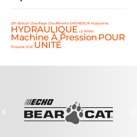
2511
Bobcat
Chauffage
Chaufferette
EMONDEUR
Husqvarna
HYDRAULIQUE
Lb White
Machine À Pression
POUR
UNITÉ
Propane
SCIE