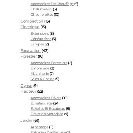
Accessoires De Chauffage
(9)
Chalumeaux
(3)
Chaufferettes
(10)
Compaction
(15)
Électrique
(15)
Extensions
(8)
Génératrices
(5)
Lampes
(2)
Excavation
(43)
Forestier
(16)
Accessoires Forestiers
(2)
Émondage
(2)
Machinerie
(7)
Scies À Chaîne
(5)
Gypse
(9)
Hauteur
(52)
Accessoires Divers
(10)
Échafaudage
(24)
Échelles Et Escabeau
(9)
Élévation Motorisée
(9)
Jardin
(61)
Arpentage
(11)
Entretien De Pelouse
(15)