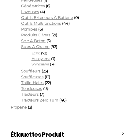
Fendeuses
(1)
Génératrices
(6)
Laveuses
(4)
Outils Extérieurs À Batterie
(0)
Outils Multifonctions
(44)
Pompes
(6)
Produits Divers
(21)
Scie A Beton
(3)
Scies A Chaine
(93)
Echo
(72)
Husqvarna
(7)
Shindaiwa
(14)
Souffleurs
(25)
Souffleuses
(12)
Taille-Haies
(22)
Tondeuses
(15)
Tracteurs
(7)
Tracteurs Zero Turn
(46)
Propane
(2)
Étiquettes Produit