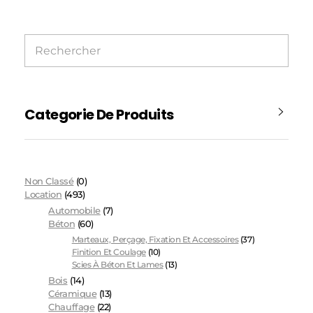
Categorie De Produits
Non Classé
(0)
Location
(493)
Automobile
(7)
Béton
(60)
Marteaux, Perçage, Fixation Et Accessoires
(37)
Finition Et Coulage
(10)
Scies À Béton Et Lames
(13)
Bois
(14)
Céramique
(13)
Chauffage
(22)