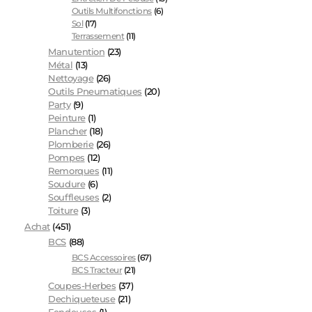
Outils Multifonctions
(6)
Sol
(17)
Terrassement
(11)
Manutention
(23)
Métal
(13)
Nettoyage
(26)
Outils Pneumatiques
(20)
Party
(9)
Peinture
(1)
Plancher
(18)
Plomberie
(26)
Pompes
(12)
Remorques
(11)
Soudure
(6)
Souffleuses
(2)
Toiture
(3)
Achat
(451)
BCS
(88)
BCS Accessoires
(67)
BCS Tracteur
(21)
Coupes-Herbes
(37)
Dechiqueteuse
(21)