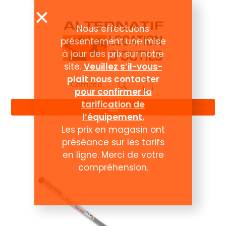
Nous effectuons
présentement une mise
à jour des prix sur notre
site.
Veuillez s’il-vous-
plaît nous contacter
Compte
pour confirmer la
tarification de
l’équipement.
Les prix en magasin ont
préséance sur les tarifs
en ligne. Merci de votre
compréhension.