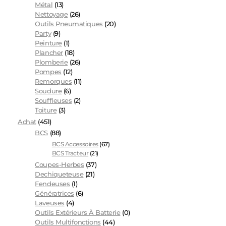
Métal
(13)
Nettoyage
(26)
Outils Pneumatiques
(20)
Party
(9)
Peinture
(1)
Plancher
(18)
Plomberie
(26)
Pompes
(12)
Remorques
(11)
Soudure
(6)
Souffleuses
(2)
Toiture
(3)
Achat
(451)
BCS
(88)
BCS Accessoires
(67)
BCS Tracteur
(21)
Coupes-Herbes
(37)
Dechiqueteuse
(21)
Fendeuses
(1)
Génératrices
(6)
Laveuses
(4)
Outils Extérieurs À Batterie
(0)
Outils Multifonctions
(44)