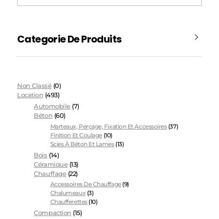
Categorie De Produits
Non Classé
(0)
Location
(493)
Automobile
(7)
Béton
(60)
Marteaux, Perçage, Fixation Et Accessoires
(37)
Finition Et Coulage
(10)
Scies À Béton Et Lames
(13)
Bois
(14)
Céramique
(13)
Chauffage
(22)
Accessoires De Chauffage
(9)
Chalumeaux
(3)
Chaufferettes
(10)
Compaction
(15)