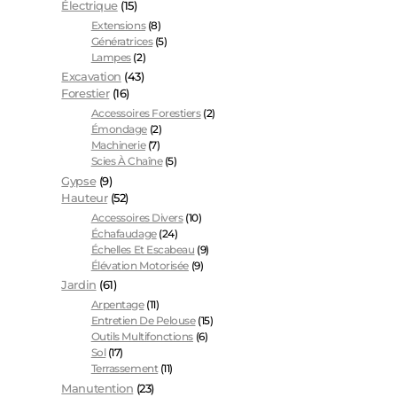
Électrique
(15)
Extensions
(8)
Génératrices
(5)
Lampes
(2)
Excavation
(43)
Forestier
(16)
Accessoires Forestiers
(2)
Émondage
(2)
Machinerie
(7)
Scies À Chaîne
(5)
Gypse
(9)
Hauteur
(52)
Accessoires Divers
(10)
Échafaudage
(24)
Échelles Et Escabeau
(9)
Élévation Motorisée
(9)
Jardin
(61)
Arpentage
(11)
Entretien De Pelouse
(15)
Outils Multifonctions
(6)
Sol
(17)
Terrassement
(11)
Manutention
(23)