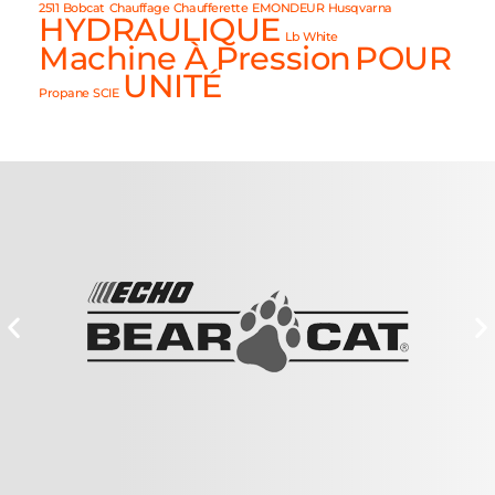
2511
Bobcat
Chauffage
Chaufferette
EMONDEUR
Husqvarna
HYDRAULIQUE
Lb White
Machine À Pression
POUR
UNITÉ
Propane
SCIE