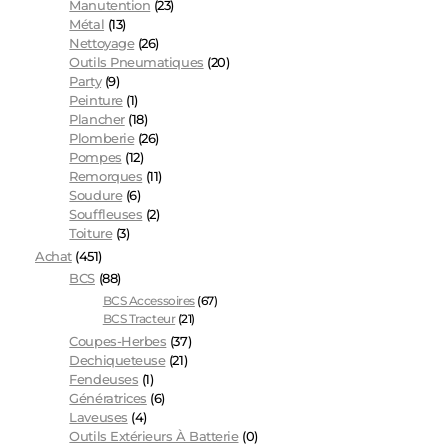
Manutention
(23)
Métal
(13)
Nettoyage
(26)
Outils Pneumatiques
(20)
Party
(9)
Peinture
(1)
Plancher
(18)
Plomberie
(26)
Pompes
(12)
Remorques
(11)
Soudure
(6)
Souffleuses
(2)
Toiture
(3)
Achat
(451)
BCS
(88)
BCS Accessoires
(67)
BCS Tracteur
(21)
Coupes-Herbes
(37)
Dechiqueteuse
(21)
Fendeuses
(1)
Génératrices
(6)
Laveuses
(4)
Outils Extérieurs À Batterie
(0)