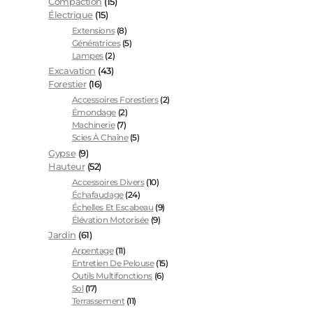
Compaction
(15)
Électrique
(15)
Extensions
(8)
Génératrices
(5)
Lampes
(2)
Excavation
(43)
Forestier
(16)
Accessoires Forestiers
(2)
Émondage
(2)
Machinerie
(7)
Scies À Chaîne
(5)
Gypse
(9)
Hauteur
(52)
Accessoires Divers
(10)
Échafaudage
(24)
Échelles Et Escabeau
(9)
Élévation Motorisée
(9)
Jardin
(61)
Arpentage
(11)
Entretien De Pelouse
(15)
Outils Multifonctions
(6)
Sol
(17)
Terrassement
(11)