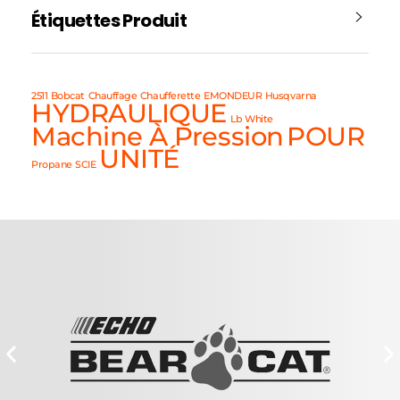
Étiquettes Produit
2511
Bobcat
Chauffage
Chaufferette
EMONDEUR
Husqvarna
HYDRAULIQUE
Lb White
Machine À Pression
POUR
UNITÉ
Propane
SCIE