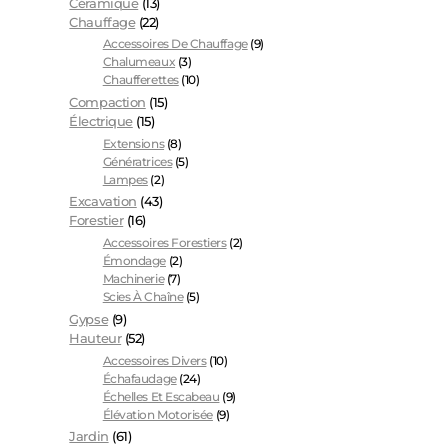
Céramique
(13)
Chauffage
(22)
Accessoires De Chauffage
(9)
Chalumeaux
(3)
Chaufferettes
(10)
Compaction
(15)
Électrique
(15)
Extensions
(8)
Génératrices
(5)
Lampes
(2)
Excavation
(43)
Forestier
(16)
Accessoires Forestiers
(2)
Émondage
(2)
Machinerie
(7)
Scies À Chaîne
(5)
Gypse
(9)
Hauteur
(52)
Accessoires Divers
(10)
Échafaudage
(24)
Échelles Et Escabeau
(9)
Élévation Motorisée
(9)
Jardin
(61)