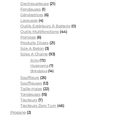
Dechiqueteuse
(21)
Fendeuses
(1)
Génératrices
(6)
Laveuses
(4)
Outils Extérieurs À Batterie
(0)
Outils Multifonctions
(44)
Pompes
(6)
Produits Divers
(21)
Scie A Beton
(3)
Scies A Chaine
(93)
Echo
(72)
Husqvarna
(7)
Shindaiwa
(14)
Souffleurs
(25)
Souffleuses
(12)
Taille-Haies
(22)
Tondeuses
(15)
Tracteurs
(7)
Tracteurs Zero Turn
(46)
Propane
(2)