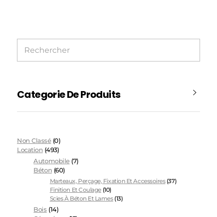
Categorie De Produits
Non Classé
(0)
Location
(493)
Automobile
(7)
Béton
(60)
Marteaux, Perçage, Fixation Et Accessoires
(37)
Finition Et Coulage
(10)
Scies À Béton Et Lames
(13)
Bois
(14)