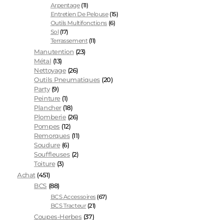
Arpentage
(11)
Entretien De Pelouse
(15)
Outils Multifonctions
(6)
Sol
(17)
Terrassement
(11)
Manutention
(23)
Métal
(13)
Nettoyage
(26)
Outils Pneumatiques
(20)
Party
(9)
Peinture
(1)
Plancher
(18)
Plomberie
(26)
Pompes
(12)
Remorques
(11)
Soudure
(6)
Souffleuses
(2)
Toiture
(3)
Achat
(451)
BCS
(88)
BCS Accessoires
(67)
BCS Tracteur
(21)
Coupes-Herbes
(37)