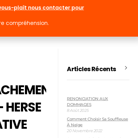
l-vous-plaît nous contacter pour
otre compréhension.
0
 rabais
Emploi
Contact
Compte
Articles Récents
ACHEMENT
RENONCIATION AUX
– HERSE
DOMMAGES
8 Août 2025
TIVE
Comment Choisir Sa Souffleuse
À Neige
20 Novembre 2022