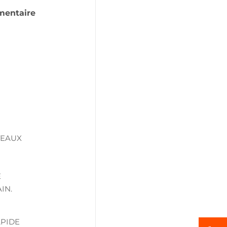
mentaire
VEAUX
E
IN.
APIDE