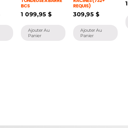
TONDEUSE A BARRE
RACINES (732+
BCS
REQUIS)
$
1 099,95
$
309,95
$
Ajouter Au
Ajouter Au
Panier
Panier