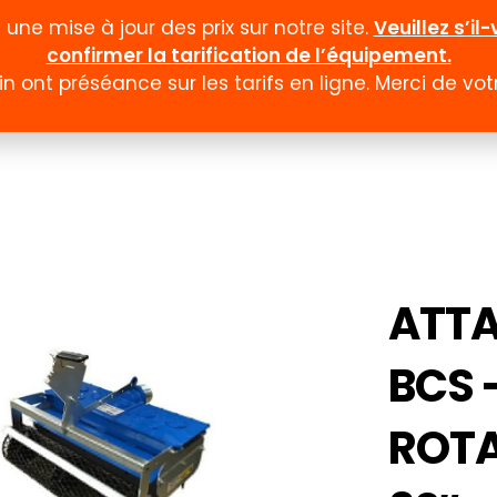
ne mise à jour des prix sur notre site.
Veuillez s’i
confirmer la tarification de l’équipement.
n ont préséance sur les tarifs en ligne. Merci de v
Documentation
Formulaires
Promotion et
ATT
BCS 
ROTA