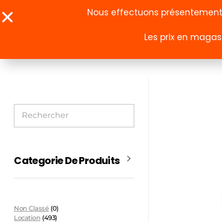
Nous effectuons présentement u
Les prix en magasi
À propos
Boutique
Categorie De Produits
Non Classé
(0)
Location
(493)