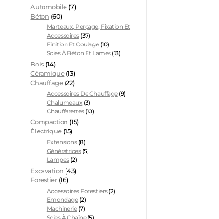
Automobile
(7)
Béton
(60)
Marteaux, Perçage, Fixation Et
Accessoires
(37)
Finition Et Coulage
(10)
Scies À Béton Et Lames
(13)
Bois
(14)
Céramique
(13)
Chauffage
(22)
Accessoires De Chauffage
(9)
Chalumeaux
(3)
Chaufferettes
(10)
Compaction
(15)
Électrique
(15)
Extensions
(8)
Génératrices
(5)
Lampes
(2)
Excavation
(43)
Forestier
(16)
Accessoires Forestiers
(2)
Émondage
(2)
Machinerie
(7)
Scies À Chaîne
(5)