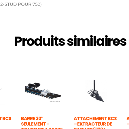
(2-STUD POUR 750)
Produits similaires
 BCS
BARRE 30″
ATTACHEMENT BCS
SEULEMENT –
– EXTRACTEUR DE
–