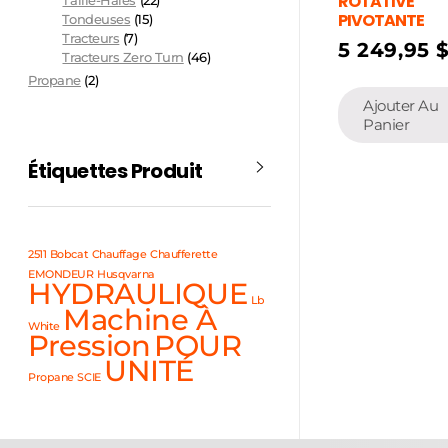
ROTATIVE
Taille-Haies
(22)
PIVOTANTE
Tondeuses
(15)
Tracteurs
(7)
5 249,95
Tracteurs Zero Turn
(46)
Propane
(2)
Ajouter Au
Panier
Étiquettes Produit
2511
Bobcat
Chauffage
Chaufferette
EMONDEUR
Husqvarna
HYDRAULIQUE
Lb
Machine À
White
Pression
POUR
UNITÉ
Propane
SCIE