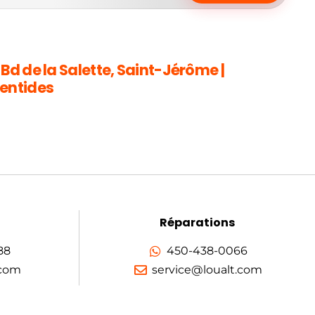
 Bd de la Salette, Saint-Jérôme |
entides
Réparations
88
450-438-0066
.com
service@loualt.com