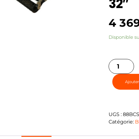
32″
4 36
Disponible 
Ajouter
UGS :
88BCS
Catégorie:
B