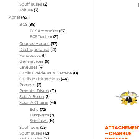
Souffleuses
(2)
Toiture
(3)
Achat
(451)
BCS
(88)
BCS Accessoires
(67)
BCS Tracteur
(21)
Coupes-Herbes
(37)
Dechiqueteuse
(21)
Fendeuses
(1)
Génératrices
(6)
Laveuses
(4)
Outils Extérieurs À Batterie
(0)
Outils Multifonctions
(44)
Pompes
(6)
Produits Divers
(21)
Scie A Beton
(3)
Scies A Chaine
(93)
Echo
(72)
Husqvarna
(7)
Shindaiwa
(14)
ATTACHEMENT
Souffleurs
(25)
– CHARRUE
Souffleuses
(12)