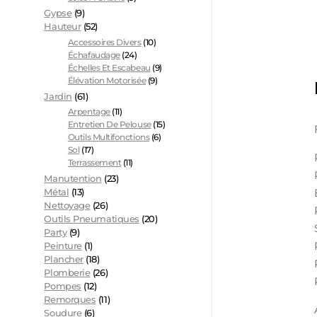
Gypse
(9)
Hauteur
(52)
Accessoires Divers
(10)
Échafaudage
(24)
Échelles Et Escabeau
(9)
Élévation Motorisée
(9)
Jardin
(61)
Arpentage
(11)
Entretien De Pelouse
(15)
Outils Multifonctions
(6)
Sol
(17)
Terrassement
(11)
Manutention
(23)
Métal
(13)
Nettoyage
(26)
Outils Pneumatiques
(20)
Party
(9)
Peinture
(1)
Plancher
(18)
Plomberie
(26)
Pompes
(12)
Remorques
(11)
Soudure
(6)