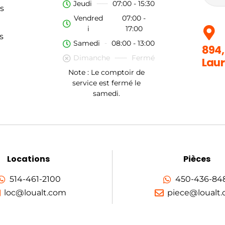
Jeudi
07:00 - 15:30
s
Vendred
07:00 -
i
17:00
s
Samedi
08:00 - 13:00
894,
Dimanche
Fermé
Laur
Note : Le comptoir de
service est fermé le
samedi.
Locations
Pièces
514-461-2100
450-436-84
loc@loualt.com
piece@loualt