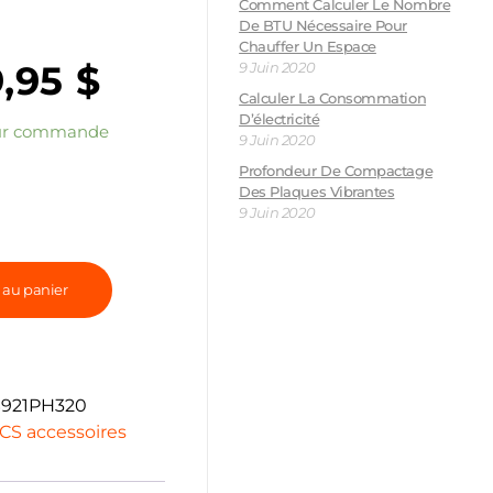
Comment Calculer Le Nombre
De BTU Nécessaire Pour
Chauffer Un Espace
9,95
$
9 Juin 2020
Calculer La Consommation
D’électricité
sur commande
9 Juin 2020
Profondeur De Compactage
Des Plaques Vibrantes
9 Juin 2020
 au panier
921PH320
CS accessoires