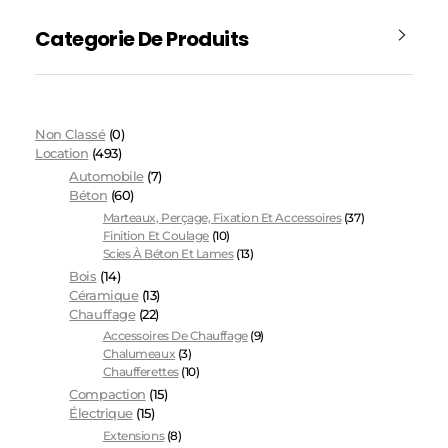
Categorie De Produits
Non Classé
(0)
Location
(493)
Automobile
(7)
Béton
(60)
Marteaux, Perçage, Fixation Et Accessoires
(37)
Finition Et Coulage
(10)
Scies À Béton Et Lames
(13)
Bois
(14)
Céramique
(13)
Chauffage
(22)
Accessoires De Chauffage
(9)
Chalumeaux
(3)
Chaufferettes
(10)
Compaction
(15)
Électrique
(15)
Extensions
(8)