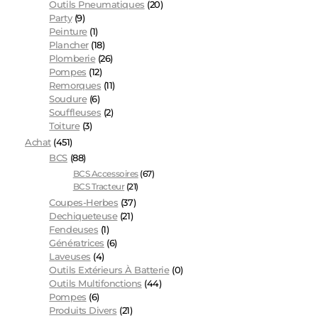
Outils Pneumatiques
(20)
Party
(9)
Peinture
(1)
Plancher
(18)
Plomberie
(26)
Pompes
(12)
Remorques
(11)
Soudure
(6)
Souffleuses
(2)
Toiture
(3)
Achat
(451)
BCS
(88)
BCS Accessoires
(67)
BCS Tracteur
(21)
Coupes-Herbes
(37)
Dechiqueteuse
(21)
Fendeuses
(1)
Génératrices
(6)
Laveuses
(4)
Outils Extérieurs À Batterie
(0)
Outils Multifonctions
(44)
Pompes
(6)
Produits Divers
(21)