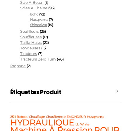
Scie A Beton
(3)
Scies A Chaine
(93)
Echo
(72)
Husqvarna
(7)
Shindaiwa
(14)
Souffleurs
(25)
Souffleuses
(12)
Taille-Haies
(22)
Tondeuses
(15)
Tracteurs
(7)
Tracteurs Zero Turn
(46)
Propane
(2)
Étiquettes Produit
2511
Bobcat
Chauffage
Chaufferette
EMONDEUR
Husqvarna
HYDRAULIQUE
Lb White
Machine À Pression
POUR