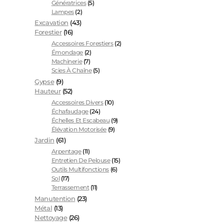
Génératrices
(5)
Lampes
(2)
Excavation
(43)
Forestier
(16)
Accessoires Forestiers
(2)
Émondage
(2)
Machinerie
(7)
Scies À Chaîne
(5)
Gypse
(9)
Hauteur
(52)
Accessoires Divers
(10)
Échafaudage
(24)
Échelles Et Escabeau
(9)
Élévation Motorisée
(9)
Jardin
(61)
Arpentage
(11)
Entretien De Pelouse
(15)
Outils Multifonctions
(6)
Sol
(17)
Terrassement
(11)
Manutention
(23)
Métal
(13)
Nettoyage
(26)