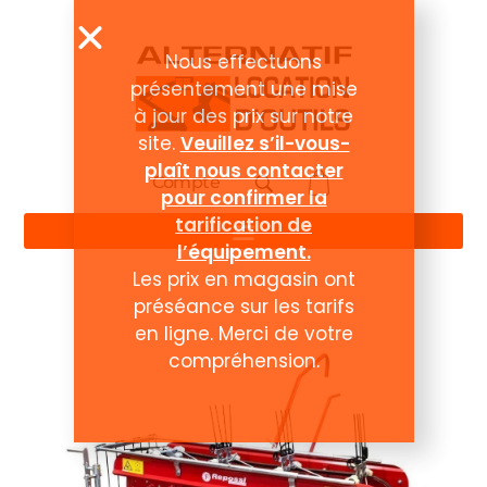
Nous effectuons
présentement une mise
à jour des prix sur notre
site.
Veuillez s’il-vous-
plaît nous contacter
Compte
pour confirmer la
tarification de
l’équipement.
Les prix en magasin ont
préséance sur les tarifs
en ligne. Merci de votre
compréhension.