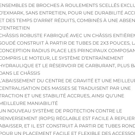
ENSEMBLES DE BROCHES À ROULEMENTS SCELLÉS EXCLU
D’EXMARK, SANS ENTRETIEN, POUR UNE DURABILITÉ AC
ET DES TEMPS D’ARRêT RÉDUITS, COMBINÉS À UNE ABSE
D’ENTRETIEN
CHÂSSIS ROBUSTE FABRIQUÉ AVEC UN CHÂSSIS ENTIÈR
SOUDÉ CONSTRUIT À PARTIR DE TUBES DE 2X3 POUCES, 
CONCEPTION RADIUS PLACE LES PRINCIPAUX COMPOSAN
COMPRIS LE MOTEUR, LE SYSTÈME D’ENTRAÎNEMENT
HYDRAULIQUE ET LE RÉSERVOIR DE CARBURANT, PLUS B
DANS LE CHÂSSIS
L’ABAISSEMENT DU CENTRE DE GRAVITÉ ET UNE MEILLEU
CENTRALISATION DES MASSES SE TRADUISENT PAR UNE
TRACTION ET UNE STABILITÉ ACCRUES, AINSI QU’UNE
MEILLEURE MANIABILITÉ
UN NOUVEAU SYSTÈME DE PROTECTION CONTRE LE
RENVERSEMENT (ROPS) RÉGLABLE EST FACILE À REPLIER
ABAISSER, ET IL EST CONSTRUIT À PARTIR DE TUBES RON
POUR UN PLACEMENT FACILE ET FLEXIBLE DES ACCESSO