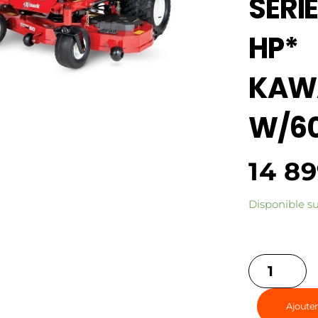
SERIE
HP*
KAW
W/6
14 8
Disponible 
Ajouter