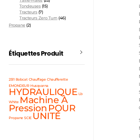
Taille-Haies
(22)
Tondeuses
(15)
Tracteurs
(7)
Tracteurs Zero Turn
(46)
Propane
(2)
Étiquettes Produit
2511
Bobcat
Chauffage
Chaufferette
EMONDEUR
Husqvarna
HYDRAULIQUE
Lb
Machine À
White
Pression
POUR
UNITÉ
Propane
SCIE