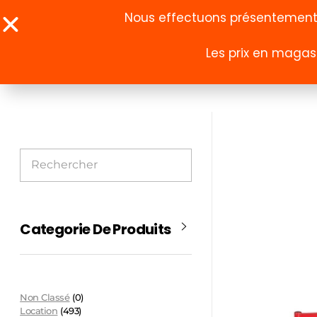
Nous effectuons présentement u
Les prix en magasi
À propos
Boutique
Categorie De Produits
Non Classé
(0)
Location
(493)