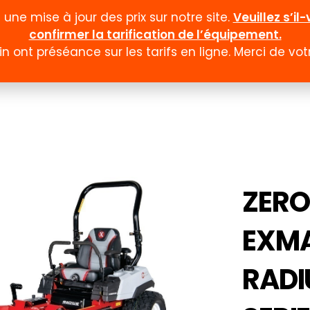
ne mise à jour des prix sur notre site.
Veuillez s’i
confirmer la tarification de l’équipement.
n ont préséance sur les tarifs en ligne. Merci de v
Documentation
Formulaires
Promotion et
ZER
EXM
RADI