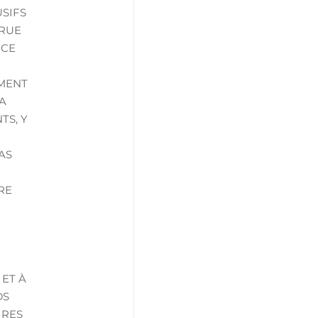
SIFS
CRUE
NCE
EMENT
LA
TS, Y
AS
RE
 ET À
DS
IRES