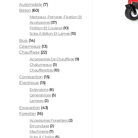
Automobile
(7)
Béton
(60)
Marteaux, Perçage, Fixation Et
Accessoires
(37)
Finition Et Coulage
(10)
Scies À Béton Et Lames
(13)
Bois
(14)
Céramique
(13)
Chauffage
(22)
Accessoires De Chauffage
(9)
Chalumeaux
(3)
Chaufferettes
(10)
Compaction
(15)
Électrique
(15)
Extensions
(8)
Génératrices
(5)
Lampes
(2)
Excavation
(43)
Forestier
(16)
Accessoires Forestiers
(2)
Émondage
(2)
Machinerie
(7)
Scies À Chaîne
(5)