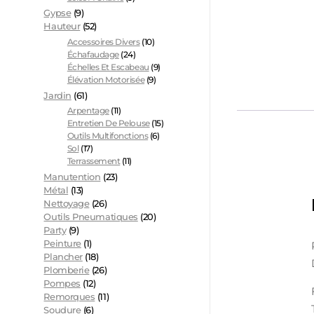
Gypse
(9)
Hauteur
(52)
Accessoires Divers
(10)
Échafaudage
(24)
Échelles Et Escabeau
(9)
Élévation Motorisée
(9)
Jardin
(61)
Arpentage
(11)
Entretien De Pelouse
(15)
Outils Multifonctions
(6)
Sol
(17)
Terrassement
(11)
Manutention
(23)
Métal
(13)
Nettoyage
(26)
Outils Pneumatiques
(20)
Party
(9)
Peinture
(1)
Plancher
(18)
Plomberie
(26)
Pompes
(12)
Remorques
(11)
Soudure
(6)