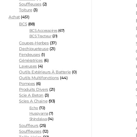
Souffleuses
(2)
Toiture
(3)
Achat
(451)
BCS
(88)
BCS Accessoires
(67)
BCS Tracteur
(21)
Coupes-Herbes
(37)
Dechiqueteuse
(21)
Fendeuses
(1)
Génératrices
(6)
Laveuses
(4)
Outils Extérieurs À Batterie
(0)
Outils Multifonctions
(44)
Pompes
(6)
Produits Divers
(21)
Scie A Beton
(3)
Scies A Chaine
(93)
Echo
(72)
Husqvarna
(7)
Shindaiwa
(14)
Souffleurs
(25)
Souffleuses
(12)