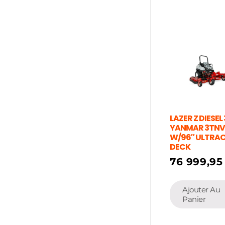
LAZER Z DIESEL
YANMAR 3TN
W/96″ ULTRA
DECK
76 999,9
Ajouter Au
Panier