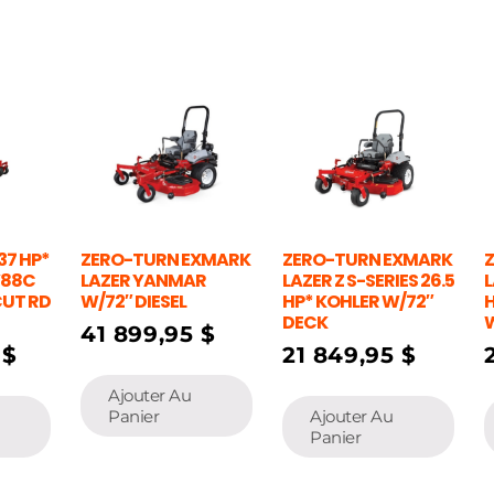
 37 HP*
ZERO-TURN EXMARK
ZERO-TURN EXMARK
V88C
LAZER YANMAR
LAZER Z S-SERIES 26.5
L
CUT RD
W/72″ DIESEL
HP* KOHLER W/72″
DECK
W
41 899,95
$
5
$
21 849,95
$
Ajouter Au
Panier
Ajouter Au
Panier