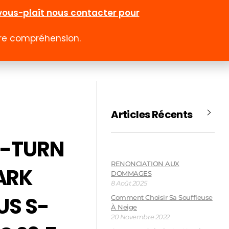
l-vous-plaît nous contacter pour
otre compréhension.
0
 rabais
Emploi
Contact
Compte
Articles Récents
O-TURN
RENONCIATION AUX
ARK
DOMMAGES
8 Août 2025
US S-
Comment Choisir Sa Souffleuse
À Neige
20 Novembre 2022