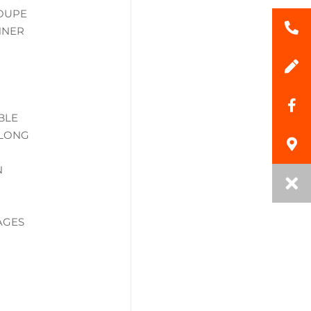
COUPE
NNER
BLE
 LONG
N
AGES