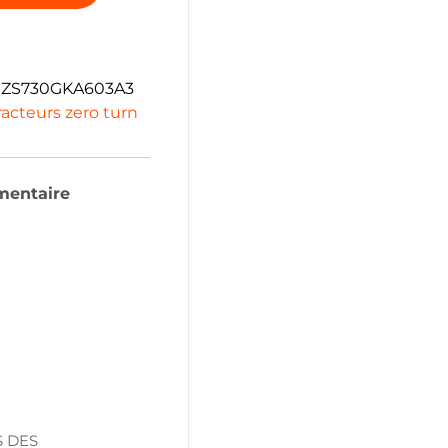
ZS730GKA603A3
racteurs zero turn
mentaire
S DES