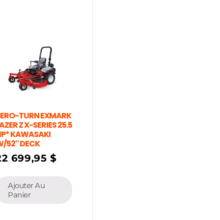
ZERO-TURN EXMARK
AZER Z X-SERIES 25.5
HP* KAWASAKI
/52″ DECK
22 699,95
$
Ajouter Au
Panier