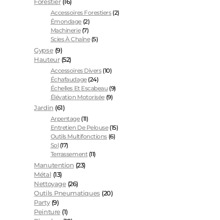
Forestier
(16)
Accessoires Forestiers
(2)
Émondage
(2)
Machinerie
(7)
Scies À Chaîne
(5)
Gypse
(9)
Hauteur
(52)
Accessoires Divers
(10)
Échafaudage
(24)
Échelles Et Escabeau
(9)
Élévation Motorisée
(9)
Jardin
(61)
Arpentage
(11)
Entretien De Pelouse
(15)
Outils Multifonctions
(6)
Sol
(17)
Terrassement
(11)
Manutention
(23)
Métal
(13)
Nettoyage
(26)
Outils Pneumatiques
(20)
Party
(9)
Peinture
(1)