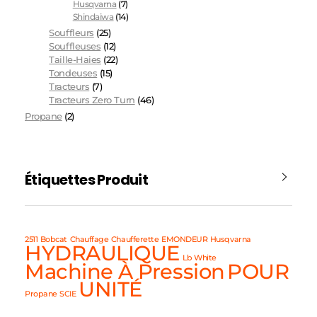
Husqvarna
(7)
Shindaiwa
(14)
Souffleurs
(25)
Souffleuses
(12)
Taille-Haies
(22)
Tondeuses
(15)
Tracteurs
(7)
Tracteurs Zero Turn
(46)
Propane
(2)
Étiquettes Produit
2511
Bobcat
Chauffage
Chaufferette
EMONDEUR
Husqvarna
HYDRAULIQUE
Lb White
Machine À Pression
POUR
UNITÉ
Propane
SCIE