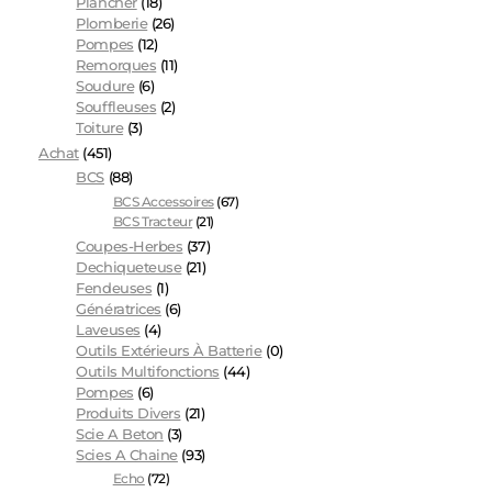
Plancher
(18)
Plomberie
(26)
Pompes
(12)
Remorques
(11)
Soudure
(6)
Souffleuses
(2)
Toiture
(3)
Achat
(451)
BCS
(88)
BCS Accessoires
(67)
BCS Tracteur
(21)
Coupes-Herbes
(37)
Dechiqueteuse
(21)
Fendeuses
(1)
Génératrices
(6)
Laveuses
(4)
Outils Extérieurs À Batterie
(0)
Outils Multifonctions
(44)
Pompes
(6)
Produits Divers
(21)
Scie A Beton
(3)
Scies A Chaine
(93)
Echo
(72)