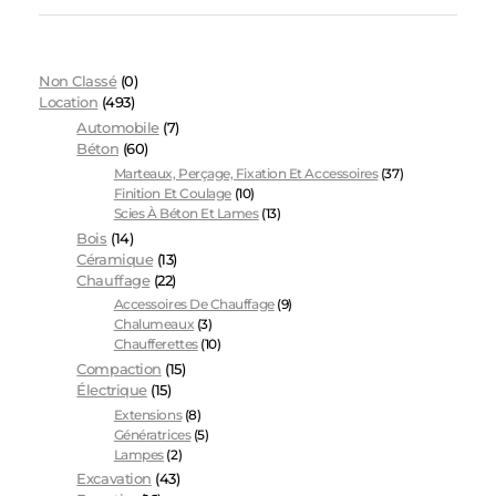
Non Classé
(0)
Location
(493)
Automobile
(7)
Béton
(60)
Marteaux, Perçage, Fixation Et Accessoires
(37)
Finition Et Coulage
(10)
Scies À Béton Et Lames
(13)
Bois
(14)
Céramique
(13)
Chauffage
(22)
Accessoires De Chauffage
(9)
Chalumeaux
(3)
Chaufferettes
(10)
Compaction
(15)
Électrique
(15)
Extensions
(8)
Génératrices
(5)
Lampes
(2)
Excavation
(43)