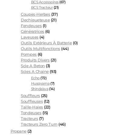
BCS Accessoires
(67)
BCS Tracteur
(21)
Coupes-Herbes
(37)
Dechiqueteuse
(21)
Fendeuses
(1)
Génératrices
(6)
Laveuses
(4)
Outils Extérieurs À Batterie
(0)
Outils Multifonctions
(44)
Pompes
(6)
Produits Divers
(21)
Scie A Beton
(3)
Scies A Chaine
(93)
Echo
(72)
Husqvarna
(7)
Shindaiwa
(14)
Souffleurs
(25)
Souffleuses
(12)
Taille-Haies
(22)
Tondeuses
(15)
Tracteurs
(7)
Tracteurs Zero Turn
(46)
Propane
(2)