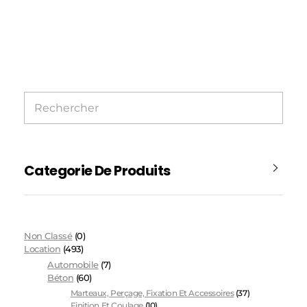
Categorie De Produits
Non Classé
(0)
Location
(493)
Automobile
(7)
Béton
(60)
Marteaux, Perçage, Fixation Et Accessoires
(37)
Finition Et Coulage
(10)