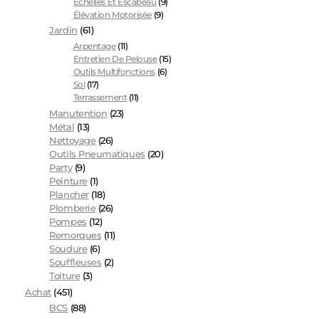
Échelles Et Escabeau
(9)
Élévation Motorisée
(9)
Jardin
(61)
Arpentage
(11)
Entretien De Pelouse
(15)
Outils Multifonctions
(6)
Sol
(17)
Terrassement
(11)
Manutention
(23)
Métal
(13)
Nettoyage
(26)
Outils Pneumatiques
(20)
Party
(9)
Peinture
(1)
Plancher
(18)
Plomberie
(26)
Pompes
(12)
Remorques
(11)
Soudure
(6)
Souffleuses
(2)
Toiture
(3)
Achat
(451)
BCS
(88)