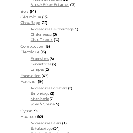
Scies À Béton Et Lames
(13)
Bois
(14)
Céramique
(13)
Chauffage
(22)
Accessoires De Chauffage
(9)
Chalumeaux
(3)
Chaufferettes
(10)
Compaction
(15)
Électrique
(15)
Extensions
(8)
Génératrices
(5)
Lampes
(2)
Excavation
(43)
Forestier
(16)
Accessoires Forestiers
(2)
Émondage
(2)
Machinerie
(7)
Scies À Chaîne
(5)
Gypse
(9)
Hauteur
(52)
Accessoires Divers
(10)
Échafaudage
(24)