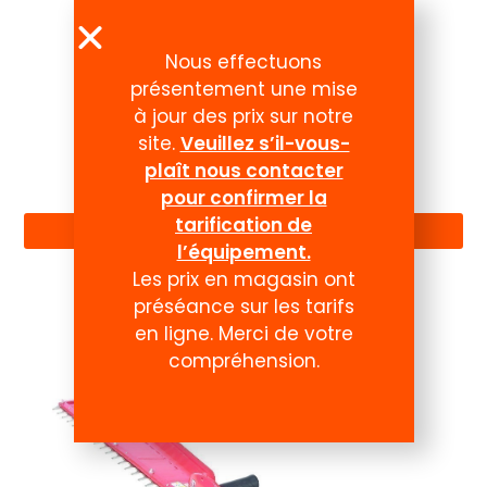
Nous effectuons
présentement une mise
à jour des prix sur notre
site.
Veuillez s’il-vous-
plaît nous contacter
Compte
pour confirmer la
tarification de
l’équipement.
Les prix en magasin ont
préséance sur les tarifs
en ligne. Merci de votre
compréhension.