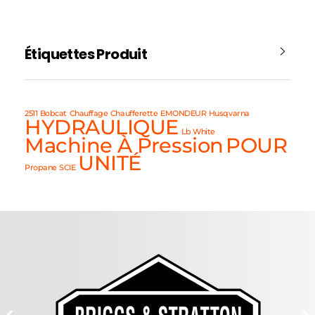
Étiquettes Produit
2511
Bobcat
Chauffage
Chaufferette
EMONDEUR
Husqvarna
HYDRAULIQUE
Lb White
Machine À Pression
POUR
UNITÉ
Propane
SCIE