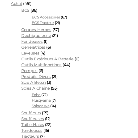
Achat
(451)
BCS
(88)
BCS Accessoires
(67)
BCS Tracteur
(21)
Coupes-Herbes
(37)
Dechiqueteuse
(21)
Fendeuses
(1)
Génératrices
(6)
Laveuses
(4)
Outils Extérieurs À Batterie
(0)
Outils Multifonctions
(44)
Pompes
(6)
Produits Divers
(21)
Scie A Beton
(3)
Scies A Chaine
(93)
Echo
(72)
Husqvarna
(7)
Shindaiwa
(14)
Souffleurs
(25)
Souffleuses
(12)
Taille-Haies
(22)
Tondeuses
(15)
Tracteurs
(7)