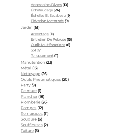
Accessoires Divers
(10)
Échafaudage
(24)
Échelles Et Escabeau
(9)
Élévation Motorisée
(9)
Jardin
(61)
Arpentage
(11)
Entretien De Pelouse
(15)
Outils Multifonctions
(6)
Sol
(17)
Terrassement
(11)
Manutention
(23)
Métal
(13)
Nettoyage
(26)
Outils Pneumatiques
(20)
Party
(9)
Peinture
(1)
Plancher
(18)
Plomberie
(26)
Pompes
(12)
Remorques
(11)
Soudure
(6)
Souffleuses
(2)
Toiture
(3)