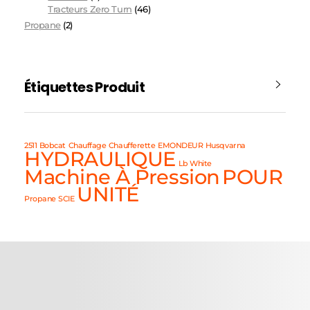
Tracteurs Zero Turn
(46)
Propane
(2)
Étiquettes Produit
2511
Bobcat
Chauffage
Chaufferette
EMONDEUR
Husqvarna
HYDRAULIQUE
Lb White
Machine À Pression
POUR
UNITÉ
Propane
SCIE