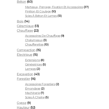
Béton
(60)
Marteaux, Perçage, Fixation Et Accessoires
(37)
Finition Et Coulage
(10)
Scies À Béton Et Lames
(13)
Bois
(14)
Céramique
(13)
Chauffage
(22)
Accessoires De Chauffage
(9)
Chalumeaux
(3)
Chaufferettes
(10)
Compaction
(15)
Électrique
(15)
Extensions
(8)
Génératrices
(5)
Lampes
(2)
Excavation
(43)
Forestier
(16)
Accessoires Forestiers
(2)
Émondage
(2)
Machinerie
(7)
Scies À Chaîne
(5)
Gypse
(9)
Hauteur
(52)