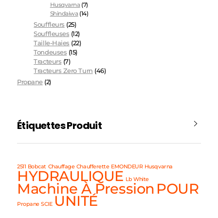
Husqvarna
(7)
Shindaiwa
(14)
Souffleurs
(25)
Souffleuses
(12)
Taille-Haies
(22)
Tondeuses
(15)
Tracteurs
(7)
Tracteurs Zero Turn
(46)
Propane
(2)
Étiquettes Produit
2511
Bobcat
Chauffage
Chaufferette
EMONDEUR
Husqvarna
HYDRAULIQUE
Lb White
Machine À Pression
POUR
UNITÉ
Propane
SCIE