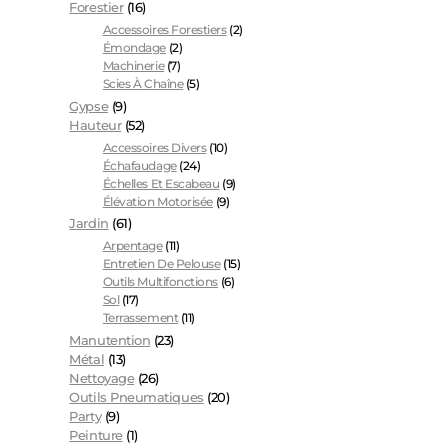
Forestier
(16)
Accessoires Forestiers
(2)
Émondage
(2)
Machinerie
(7)
Scies À Chaîne
(5)
Gypse
(9)
Hauteur
(52)
Accessoires Divers
(10)
Échafaudage
(24)
Échelles Et Escabeau
(9)
Élévation Motorisée
(9)
Jardin
(61)
Arpentage
(11)
Entretien De Pelouse
(15)
Outils Multifonctions
(6)
Sol
(17)
Terrassement
(11)
Manutention
(23)
Métal
(13)
Nettoyage
(26)
Outils Pneumatiques
(20)
Party
(9)
Peinture
(1)