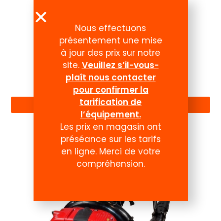
Nous effectuons
présentement une mise
à jour des prix sur notre
site.
Veuillez s’il-vous-
plaît nous contacter
Compte
pour confirmer la
tarification de
l’équipement.
Les prix en magasin ont
préséance sur les tarifs
en ligne. Merci de votre
compréhension.