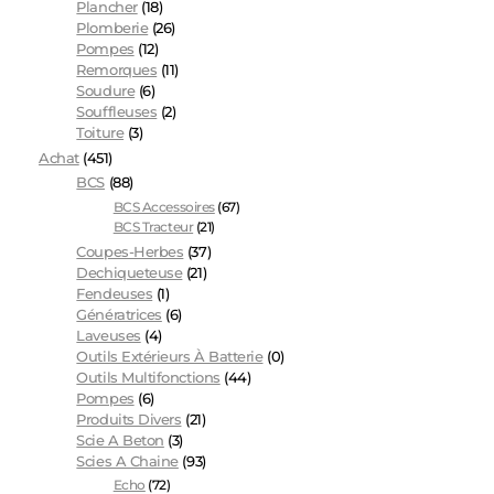
Plancher
(18)
Plomberie
(26)
Pompes
(12)
Remorques
(11)
Soudure
(6)
Souffleuses
(2)
Toiture
(3)
Achat
(451)
BCS
(88)
BCS Accessoires
(67)
BCS Tracteur
(21)
Coupes-Herbes
(37)
Dechiqueteuse
(21)
Fendeuses
(1)
Génératrices
(6)
Laveuses
(4)
Outils Extérieurs À Batterie
(0)
Outils Multifonctions
(44)
Pompes
(6)
Produits Divers
(21)
Scie A Beton
(3)
Scies A Chaine
(93)
Echo
(72)