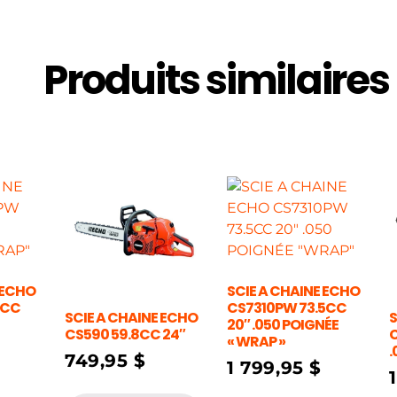
Produits similaires
 ECHO
SCIE A CHAINE ECHO
8CC
CS7310PW 73.5CC
SCIE A CHAINE ECHO
S
20″ .050 POIGNÉE
CS590 59.8CC 24″
C
« WRAP »
.
749,95
$
1 799,95
$