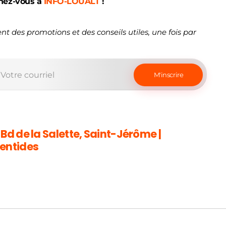
nez-vous à
INFO-LOUALT
!
nt des promotions et des conseils utiles, une fois par
 Bd de la Salette, Saint-Jérôme |
entides