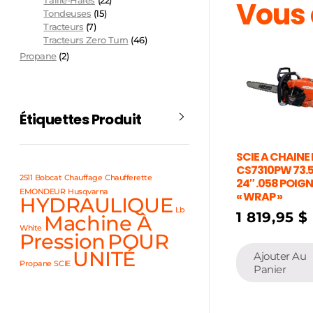
Vous 
Taille-Haies
(22)
Tondeuses
(15)
Tracteurs
(7)
Tracteurs Zero Turn
(46)
Propane
(2)
Étiquettes Produit
SCIE A CHAINE
CS7310PW 73.
2511
Bobcat
Chauffage
Chaufferette
24″ .058 POIG
EMONDEUR
Husqvarna
« WRAP »
HYDRAULIQUE
Lb
1 819,95
$
Machine À
White
Pression
POUR
UNITÉ
Ajouter Au
Propane
SCIE
Panier