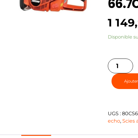
66.7
1 149
Disponible 
Ajouter
UGS :
80CS6
echo
,
Scies 