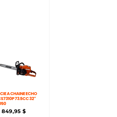
CIE A CHAINE ECHO
S7310P 73.5CC 32″
050
1 849,95
$