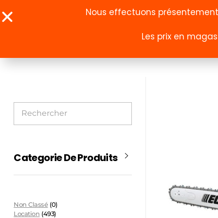
Nous effectuons présentement u
Les prix en magasi
À propos
Boutique
Categorie De Produits
Non Classé
(0)
Location
(493)