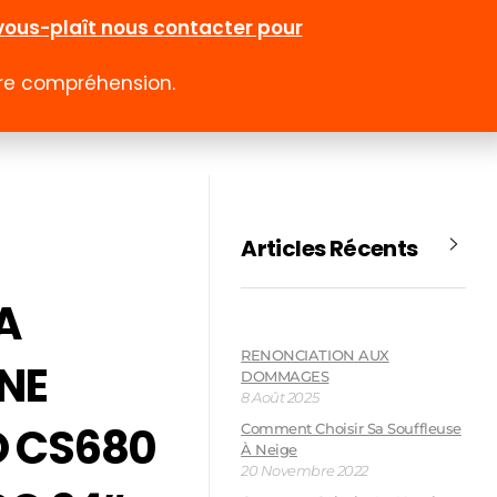
l-vous-plaît nous contacter pour
otre compréhension.
0
 rabais
Emploi
Contact
Compte
Articles Récents
A
RENONCIATION AUX
NE
DOMMAGES
8 Août 2025
 CS680
Comment Choisir Sa Souffleuse
À Neige
20 Novembre 2022