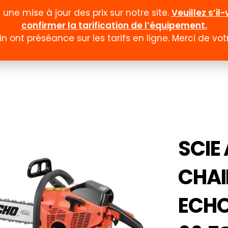
ne mise à jour des prix sur notre site.
Veuillez s’i
confirmer la tarification de l’équipement.
n ont préséance sur les tarifs en ligne. Merci de v
Documentation
Formulaires
Promotion et
SCIE 
CHAI
ECHO