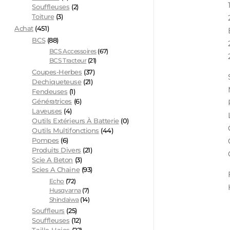
Souffleuses
(2)
Toiture
(3)
Achat
(451)
BCS
(88)
BCS Accessoires
(67)
BCS Tracteur
(21)
Coupes-Herbes
(37)
Dechiqueteuse
(21)
Fendeuses
(1)
Génératrices
(6)
Laveuses
(4)
Outils Extérieurs À Batterie
(0)
Outils Multifonctions
(44)
Pompes
(6)
Produits Divers
(21)
Scie A Beton
(3)
Scies A Chaine
(93)
Echo
(72)
Husqvarna
(7)
Shindaiwa
(14)
Souffleurs
(25)
Souffleuses
(12)