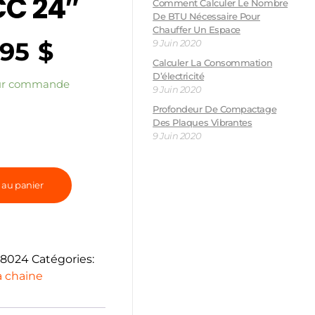
CC 24″
Comment Calculer Le Nombre
De BTU Nécessaire Pour
Chauffer Un Espace
,95
$
9 Juin 2020
Calculer La Consommation
D’électricité
sur commande
9 Juin 2020
Profondeur De Compactage
Des Plaques Vibrantes
9 Juin 2020
 au panier
8024
Catégories:
a chaine