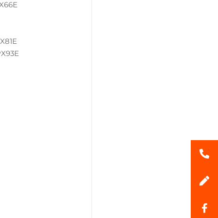
PX66E
PX81E
PX93E