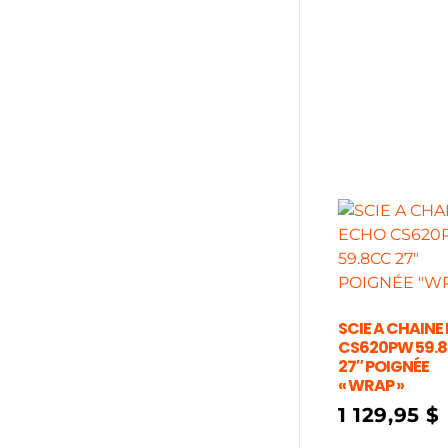
SCIE A CHAINE
CS620PW 59.
27″ POIGNÉE
« WRAP »
1 129,95
$