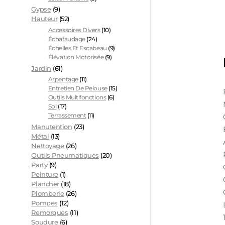
Gypse
(9)
Hauteur
(52)
Accessoires Divers
(10)
Échafaudage
(24)
Échelles Et Escabeau
(9)
Élévation Motorisée
(9)
Jardin
(61)
Arpentage
(11)
Entretien De Pelouse
(15)
Outils Multifonctions
(6)
Sol
(17)
Terrassement
(11)
Manutention
(23)
Métal
(13)
Nettoyage
(26)
Outils Pneumatiques
(20)
Party
(9)
Peinture
(1)
Plancher
(18)
Plomberie
(26)
Pompes
(12)
Remorques
(11)
Soudure
(6)