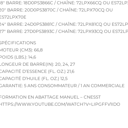
18″ BARRE: 18D0PS3866C / CHAÎNE: 72LPX66CQ OU ES72L
20″ BARRE: 20D0PS3870C / CHAÎNE: 72LPX70CQ OU
ES72LPX70E
24″ BARRE: 24D0PS3881C / CHAÎNE: 72LPX81CQ OU ES72L
27″ BARRE: 27D0PS3893C / CHAÎNE: 72LPX93CQ OU ES72L
SPÉCIFICATIONS
MOTEUR (CM3): 66,8
POIDS (LBS.): 14,6
LONGEUR DE BARRE(IN): 20, 24, 27
CAPACITÉ D’ESSENCE (FL. OZ.) 21,6
CAPACITÉ D’HUILE (FL. OZ.) 12,5
GARANTIE: 5 ANS CONSOMMATEUR / 1 AN COMMERCIALE
FORMATION EN ABATTAGE MANUEL – CNESST
HTTPS://WWW.YOUTUBE.COM/WATCH?V=LIPGFFV1IDO