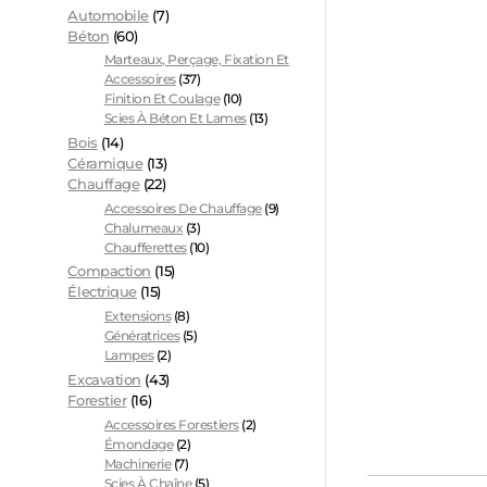
Automobile
(7)
Béton
(60)
Marteaux, Perçage, Fixation Et
Accessoires
(37)
Finition Et Coulage
(10)
Scies À Béton Et Lames
(13)
Bois
(14)
Céramique
(13)
Chauffage
(22)
Accessoires De Chauffage
(9)
Chalumeaux
(3)
Chaufferettes
(10)
Compaction
(15)
Électrique
(15)
Extensions
(8)
Génératrices
(5)
Lampes
(2)
Excavation
(43)
Forestier
(16)
Accessoires Forestiers
(2)
Émondage
(2)
Machinerie
(7)
Scies À Chaîne
(5)