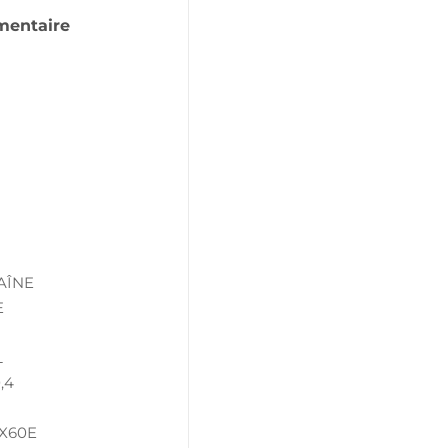
mentaire
AÎNE
E
L
,4
PX60E