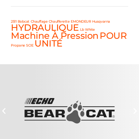
2511
Bobcat
Chauffage
Chaufferette
EMONDEUR
Husqvarna
HYDRAULIQUE
Lb White
Machine À Pression
POUR
UNITÉ
Propane
SCIE