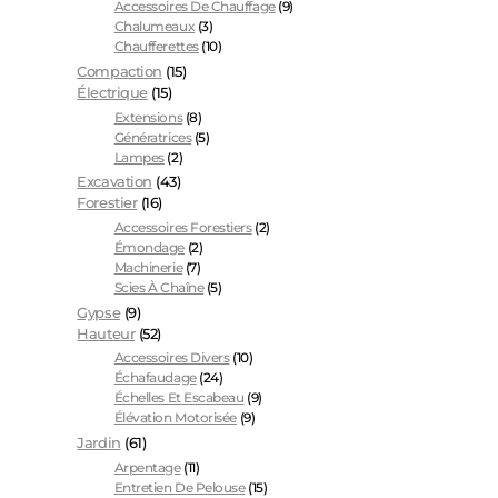
Accessoires De Chauffage
(9)
Chalumeaux
(3)
Chaufferettes
(10)
Compaction
(15)
Électrique
(15)
Extensions
(8)
Génératrices
(5)
Lampes
(2)
Excavation
(43)
Forestier
(16)
Accessoires Forestiers
(2)
Émondage
(2)
Machinerie
(7)
Scies À Chaîne
(5)
Gypse
(9)
Hauteur
(52)
Accessoires Divers
(10)
Échafaudage
(24)
Échelles Et Escabeau
(9)
Élévation Motorisée
(9)
Jardin
(61)
Arpentage
(11)
Entretien De Pelouse
(15)