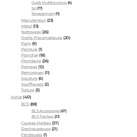
Outils Multifonctions
(6)
Sol
(17)
Terrassement
(11)
Manutention
(23)
Métal
(13)
Nettoyage
(26)
Outils Pneumatiques
(20)
Party
(9)
Peinture
(1)
Plancher
(18)
Plomberie
(26)
Pompes
(12)
Remorques
(11)
Soudure
(6)
Souffleuses
(2)
Toiture
(3)
Achat
(451)
BCS
(88)
BCS Accessoires
(67)
BCS Tracteur
(21)
Coupes-Herbes
(37)
Dechiqueteuse
(21)
Fendeuses
(1)