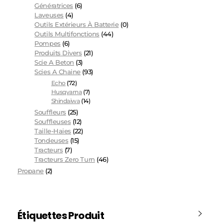
Génératrices
(6)
Laveuses
(4)
Outils Extérieurs À Batterie
(0)
Outils Multifonctions
(44)
Pompes
(6)
Produits Divers
(21)
Scie A Beton
(3)
Scies A Chaine
(93)
Echo
(72)
Husqvarna
(7)
Shindaiwa
(14)
Souffleurs
(25)
Souffleuses
(12)
Taille-Haies
(22)
Tondeuses
(15)
Tracteurs
(7)
Tracteurs Zero Turn
(46)
Propane
(2)
Étiquettes Produit