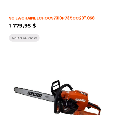
SCIE A CHAINE ECHO CS7310P 73.5CC 20″ .058
1 779,95
$
Ajouter Au Panier