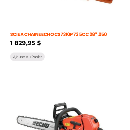
SCIE A CHAINE ECHO CS7310P 73.5CC 28″ .050
1 829,95
$
Ajouter Au Panier