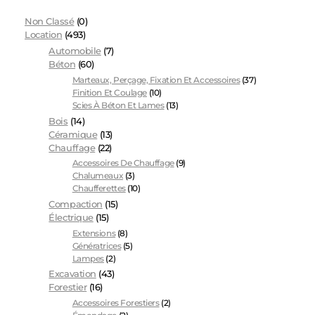
Non Classé
(0)
Location
(493)
Automobile
(7)
Béton
(60)
Marteaux, Perçage, Fixation Et Accessoires
(37)
Finition Et Coulage
(10)
Scies À Béton Et Lames
(13)
Bois
(14)
Céramique
(13)
Chauffage
(22)
Accessoires De Chauffage
(9)
Chalumeaux
(3)
Chaufferettes
(10)
Compaction
(15)
Électrique
(15)
Extensions
(8)
Génératrices
(5)
Lampes
(2)
Excavation
(43)
Forestier
(16)
Accessoires Forestiers
(2)