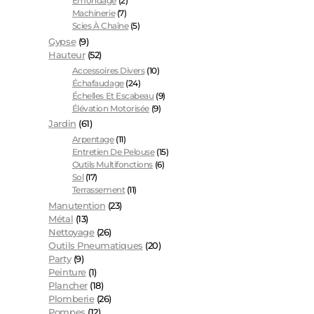
Émondage
(2)
Machinerie
(7)
Scies À Chaîne
(5)
Gypse
(9)
Hauteur
(52)
Accessoires Divers
(10)
Échafaudage
(24)
Échelles Et Escabeau
(9)
Élévation Motorisée
(9)
Jardin
(61)
Arpentage
(11)
Entretien De Pelouse
(15)
Outils Multifonctions
(6)
Sol
(17)
Terrassement
(11)
Manutention
(23)
Métal
(13)
Nettoyage
(26)
Outils Pneumatiques
(20)
Party
(9)
Peinture
(1)
Plancher
(18)
Plomberie
(26)
Pompes
(12)