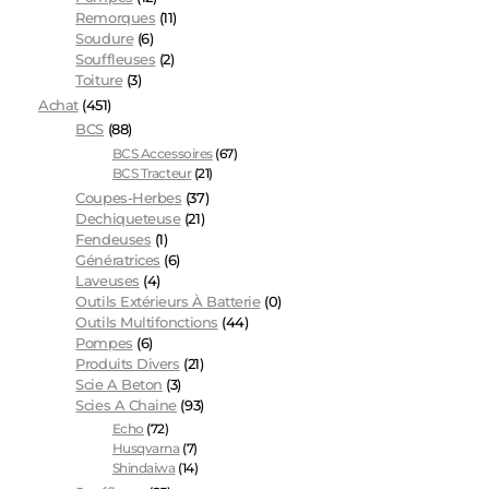
Remorques
(11)
Soudure
(6)
Souffleuses
(2)
Toiture
(3)
Achat
(451)
BCS
(88)
BCS Accessoires
(67)
BCS Tracteur
(21)
Coupes-Herbes
(37)
Dechiqueteuse
(21)
Fendeuses
(1)
Génératrices
(6)
Laveuses
(4)
Outils Extérieurs À Batterie
(0)
Outils Multifonctions
(44)
Pompes
(6)
Produits Divers
(21)
Scie A Beton
(3)
Scies A Chaine
(93)
Echo
(72)
Husqvarna
(7)
Shindaiwa
(14)