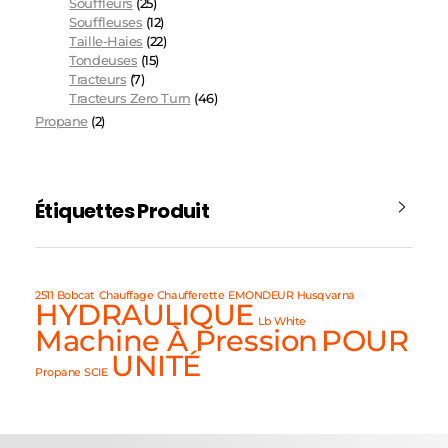
Souffleurs
(25)
Souffleuses
(12)
Taille-Haies
(22)
Tondeuses
(15)
Tracteurs
(7)
Tracteurs Zero Turn
(46)
Propane
(2)
Étiquettes Produit
2511
Bobcat
Chauffage
Chaufferette
EMONDEUR
Husqvarna
HYDRAULIQUE
Lb White
Machine À Pression
POUR
UNITÉ
Propane
SCIE