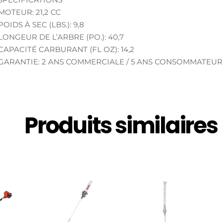
MOTEUR: 21,2 CC
POIDS À SEC (LBS.): 9,8
LONGEUR DE L’ARBRE (PO.): 40,7
CAPACITÉ CARBURANT (FL OZ): 14,2
GARANTIE: 2 ANS COMMERCIALE / 5 ANS CONSOMMATEU
Produits similaires