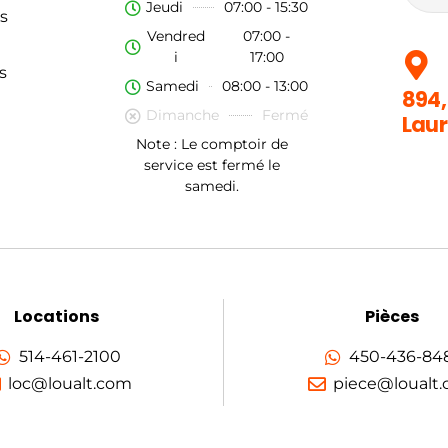
Jeudi
07:00 - 15:30
s
Vendred
07:00 -
i
17:00
s
Samedi
08:00 - 13:00
894,
Dimanche
Fermé
Laur
Note : Le comptoir de
service est fermé le
samedi.
Locations
Pièces
514-461-2100
450-436-84
loc@loualt.com
piece@loualt