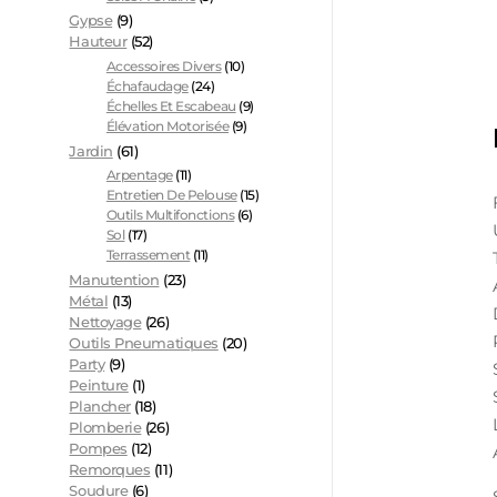
Gypse
(9)
Hauteur
(52)
Accessoires Divers
(10)
Échafaudage
(24)
Échelles Et Escabeau
(9)
Élévation Motorisée
(9)
Jardin
(61)
Arpentage
(11)
Entretien De Pelouse
(15)
Outils Multifonctions
(6)
Sol
(17)
Terrassement
(11)
Manutention
(23)
Métal
(13)
Nettoyage
(26)
Outils Pneumatiques
(20)
Party
(9)
Peinture
(1)
Plancher
(18)
Plomberie
(26)
Pompes
(12)
Remorques
(11)
Soudure
(6)