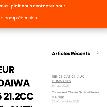
l-vous-plaît nous contacter pour
otre compréhension.
0
 rabais
Emploi
Contact
Compte
Articles Récents
EUR
RENONCIATION AUX
NDAIWA
DOMMAGES
8 Août 2025
 21.2CC
Comment Choisir Sa Souffleuse
À Neige
20 Novembre 2022