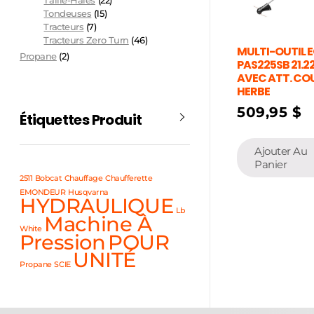
Taille-Haies
(22)
Tondeuses
(15)
Tracteurs
(7)
Tracteurs Zero Turn
(46)
MULTI-OUTIL 
Propane
(2)
PAS225SB 21.
AVEC ATT. CO
HERBE
509,95
$
Étiquettes Produit
Ajouter Au
Panier
2511
Bobcat
Chauffage
Chaufferette
EMONDEUR
Husqvarna
HYDRAULIQUE
Lb
Machine À
White
Pression
POUR
UNITÉ
Propane
SCIE