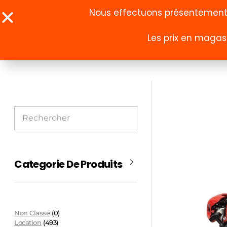
Nous effectuons présentement u
Les prix en magasi
À propos
Boutique
Categorie De Produits
Non Classé
(0)
Location
(493)