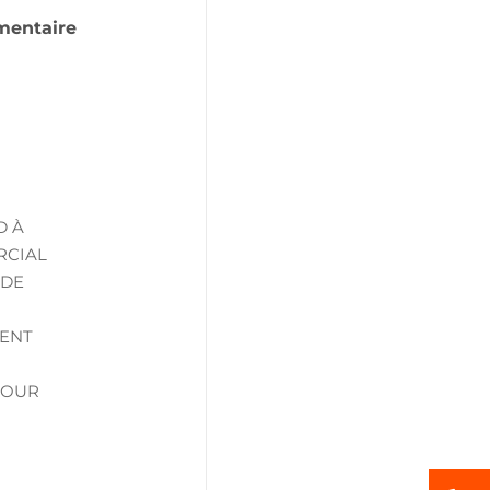
mentaire
D À
RCIAL
IDE
MENT
POUR