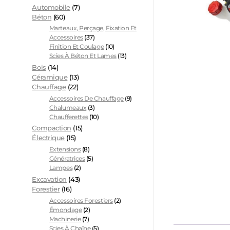
Automobile
(7)
Béton
(60)
Marteaux, Perçage, Fixation Et
Accessoires
(37)
Finition Et Coulage
(10)
Scies À Béton Et Lames
(13)
Bois
(14)
Céramique
(13)
Chauffage
(22)
Accessoires De Chauffage
(9)
Chalumeaux
(3)
Chaufferettes
(10)
Compaction
(15)
Électrique
(15)
Extensions
(8)
Génératrices
(5)
Lampes
(2)
Excavation
(43)
Forestier
(16)
Accessoires Forestiers
(2)
Émondage
(2)
Machinerie
(7)
Scies À Chaîne
(5)