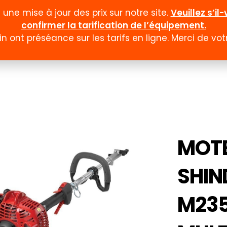
ne mise à jour des prix sur notre site.
Veuillez s’i
confirmer la tarification de l’équipement.
n ont préséance sur les tarifs en ligne. Merci de v
Documentation
Formulaires
Promotion et
MOT
SHI
M235