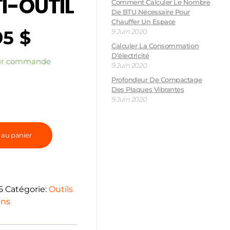
I-OUTIL
Comment Calculer Le Nombre
De BTU Nécessaire Pour
Chauffer Un Espace
95
$
9 Juin 2020
Calculer La Consommation
D’électricité
sur commande
9 Juin 2020
Profondeur De Compactage
Des Plaques Vibrantes
9 Juin 2020
 au panier
5
Catégorie:
Outils
ons