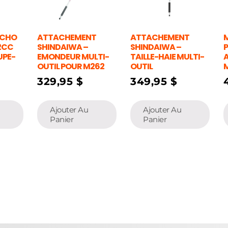
ECHO
ATTACHEMENT
ATTACHEMENT
M
22CC
SHINDAIWA –
SHINDAIWA –
P
UPE-
EMONDEUR MULTI-
TAILLE-HAIE MULTI-
OUTIL POUR M262
OUTIL
329,95
$
349,95
$
Ajouter Au
Ajouter Au
Panier
Panier