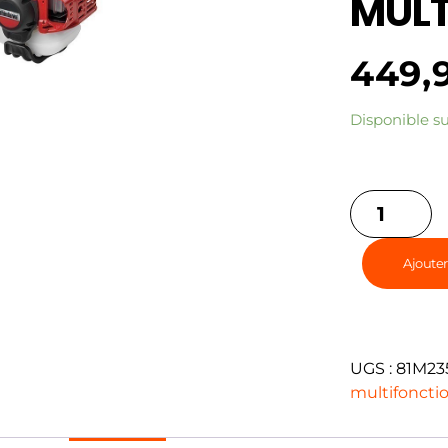
MULT
449,
Disponible 
Ajouter
UGS :
81M23
multifoncti