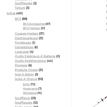
Souffleuses
(2)
Toiture
(3)
Achat
(451)
BCS
(88)
BCS Accessoires
(67)
BCS Tracteur
(21)
Coupes-Herbes
(37)
Dechiqueteuse
(21)
Fendeuses
(1)
Génératrices
(6)
Laveuses
(4)
Outils Extérieurs À Batterie
(0)
Outils Multifonctions
(44)
Pompes
(6)
Produits Divers
(21)
Scie A Beton
(3)
Scies A Chaine
(93)
Echo
(72)
Husqvarna
(7)
Shindaiwa
(14)
Souffleurs
(25)
Souffleuses
(12)