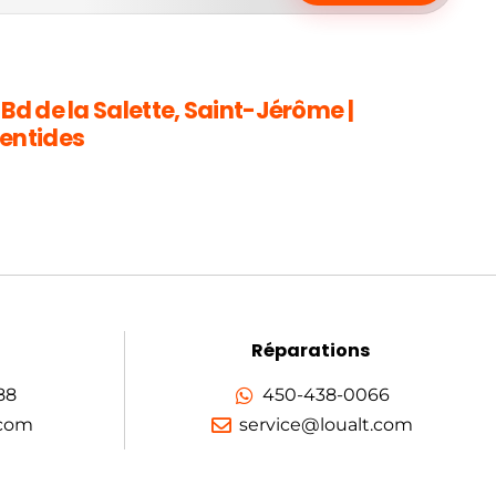
 Bd de la Salette, Saint-Jérôme |
entides
Réparations
88
450-438-0066
.com
service@loualt.com