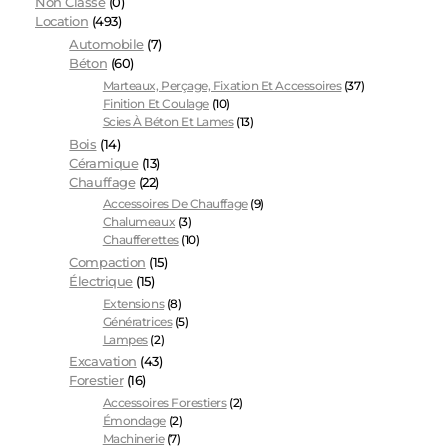
Non Classé
(0)
Location
(493)
Automobile
(7)
Béton
(60)
Marteaux, Perçage, Fixation Et Accessoires
(37)
Finition Et Coulage
(10)
Scies À Béton Et Lames
(13)
Bois
(14)
Céramique
(13)
Chauffage
(22)
Accessoires De Chauffage
(9)
Chalumeaux
(3)
Chaufferettes
(10)
Compaction
(15)
Électrique
(15)
Extensions
(8)
Génératrices
(5)
Lampes
(2)
Excavation
(43)
Forestier
(16)
Accessoires Forestiers
(2)
Émondage
(2)
Machinerie
(7)