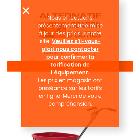
Nous effectuons
présentement une mise
à jour des prix sur notre
site.
Veuillez s’il-vous-
plaît nous contacter
Compte
pour confirmer la
tarification de
l’équipement.
Les prix en magasin ont
préséance sur les tarifs
en ligne. Merci de votre
compréhension.