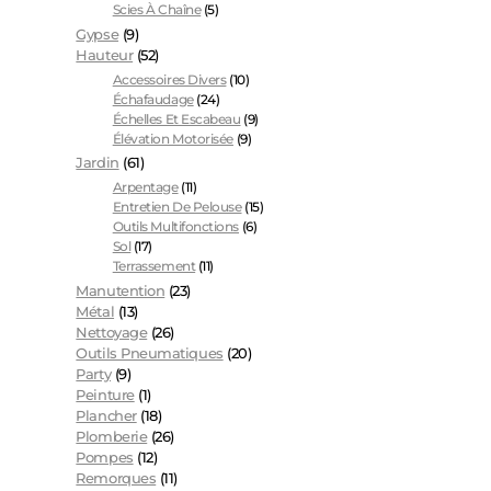
Scies À Chaîne
(5)
Gypse
(9)
Hauteur
(52)
Accessoires Divers
(10)
Échafaudage
(24)
Échelles Et Escabeau
(9)
Élévation Motorisée
(9)
Jardin
(61)
Arpentage
(11)
Entretien De Pelouse
(15)
Outils Multifonctions
(6)
Sol
(17)
Terrassement
(11)
Manutention
(23)
Métal
(13)
Nettoyage
(26)
Outils Pneumatiques
(20)
Party
(9)
Peinture
(1)
Plancher
(18)
Plomberie
(26)
Pompes
(12)
Remorques
(11)