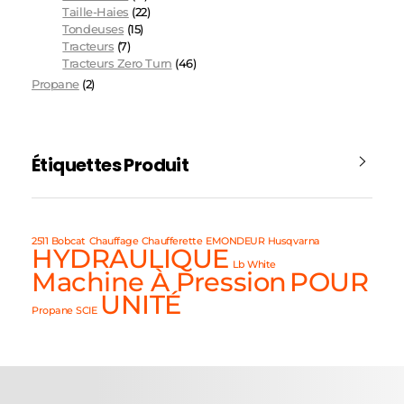
Taille-Haies
(22)
Tondeuses
(15)
Tracteurs
(7)
Tracteurs Zero Turn
(46)
Propane
(2)
Étiquettes Produit
2511
Bobcat
Chauffage
Chaufferette
EMONDEUR
Husqvarna
HYDRAULIQUE
Lb White
Machine À Pression
POUR
UNITÉ
Propane
SCIE