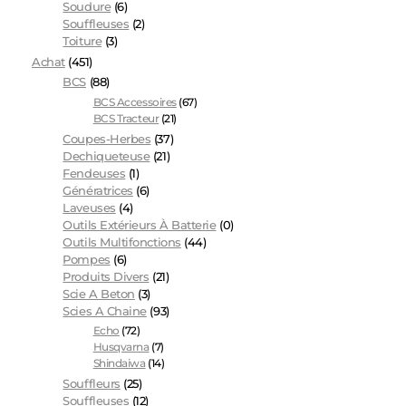
Soudure
(6)
Souffleuses
(2)
Toiture
(3)
Achat
(451)
BCS
(88)
BCS Accessoires
(67)
BCS Tracteur
(21)
Coupes-Herbes
(37)
Dechiqueteuse
(21)
Fendeuses
(1)
Génératrices
(6)
Laveuses
(4)
Outils Extérieurs À Batterie
(0)
Outils Multifonctions
(44)
Pompes
(6)
Produits Divers
(21)
Scie A Beton
(3)
Scies A Chaine
(93)
Echo
(72)
Husqvarna
(7)
Shindaiwa
(14)
Souffleurs
(25)
Souffleuses
(12)