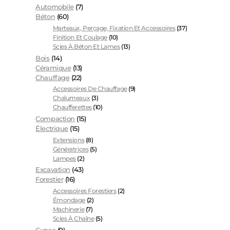
Automobile
(7)
Béton
(60)
Marteaux, Perçage, Fixation Et Accessoires
(37)
Finition Et Coulage
(10)
Scies À Béton Et Lames
(13)
Bois
(14)
Céramique
(13)
Chauffage
(22)
Accessoires De Chauffage
(9)
Chalumeaux
(3)
Chaufferettes
(10)
Compaction
(15)
Électrique
(15)
Extensions
(8)
Génératrices
(5)
Lampes
(2)
Excavation
(43)
Forestier
(16)
Accessoires Forestiers
(2)
Émondage
(2)
Machinerie
(7)
Scies À Chaîne
(5)