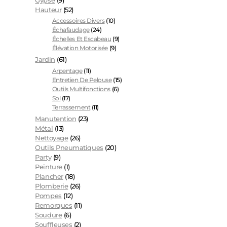
Gypse
(9)
Hauteur
(52)
Accessoires Divers
(10)
Échafaudage
(24)
Échelles Et Escabeau
(9)
Élévation Motorisée
(9)
Jardin
(61)
Arpentage
(11)
Entretien De Pelouse
(15)
Outils Multifonctions
(6)
Sol
(17)
Terrassement
(11)
Manutention
(23)
Métal
(13)
Nettoyage
(26)
Outils Pneumatiques
(20)
Party
(9)
Peinture
(1)
Plancher
(18)
Plomberie
(26)
Pompes
(12)
Remorques
(11)
Soudure
(6)
Souffleuses
(2)