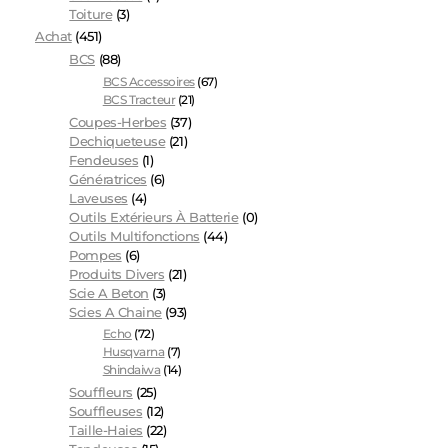
Toiture
(3)
Achat
(451)
BCS
(88)
BCS Accessoires
(67)
BCS Tracteur
(21)
Coupes-Herbes
(37)
Dechiqueteuse
(21)
Fendeuses
(1)
Génératrices
(6)
Laveuses
(4)
Outils Extérieurs À Batterie
(0)
Outils Multifonctions
(44)
Pompes
(6)
Produits Divers
(21)
Scie A Beton
(3)
Scies A Chaine
(93)
Echo
(72)
Husqvarna
(7)
Shindaiwa
(14)
Souffleurs
(25)
Souffleuses
(12)
Taille-Haies
(22)