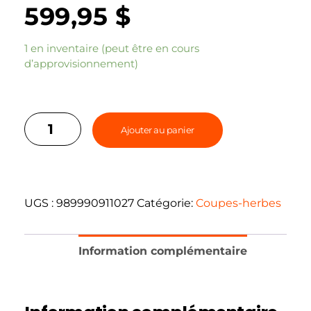
599,95
$
1 en inventaire (peut être en cours
d’approvisionnement)
Ajouter au panier
UGS :
989990911027
Catégorie:
Coupes-herbes
Information complémentaire