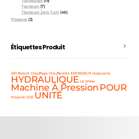
Tondeuses
(15)
Tracteurs
(7)
Tracteurs Zero Turn
(46)
Propane
(2)
Étiquettes Produit
2511
Bobcat
Chauffage
Chaufferette
EMONDEUR
Husqvarna
HYDRAULIQUE
Lb White
Machine À Pression
POUR
UNITÉ
Propane
SCIE