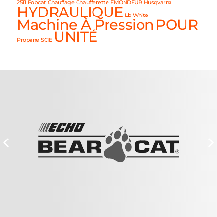
2511
Bobcat
Chauffage
Chaufferette
EMONDEUR
Husqvarna
HYDRAULIQUE
Lb White
Machine À Pression
POUR
UNITÉ
Propane
SCIE