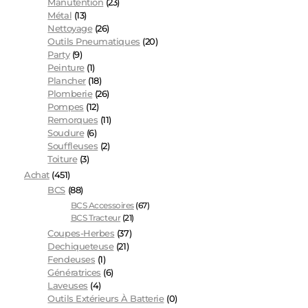
Manutention
(23)
Métal
(13)
Nettoyage
(26)
Outils Pneumatiques
(20)
Party
(9)
Peinture
(1)
Plancher
(18)
Plomberie
(26)
Pompes
(12)
Remorques
(11)
Soudure
(6)
Souffleuses
(2)
Toiture
(3)
Achat
(451)
BCS
(88)
BCS Accessoires
(67)
BCS Tracteur
(21)
Coupes-Herbes
(37)
Dechiqueteuse
(21)
Fendeuses
(1)
Génératrices
(6)
Laveuses
(4)
Outils Extérieurs À Batterie
(0)