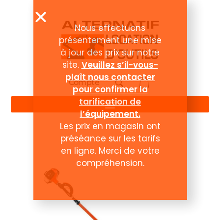
Nous effectuons
présentement une mise
à jour des prix sur notre
site.
Veuillez s’il-vous-
plaît nous contacter
Compte
pour confirmer la
tarification de
l’équipement.
Les prix en magasin ont
préséance sur les tarifs
en ligne. Merci de votre
compréhension.