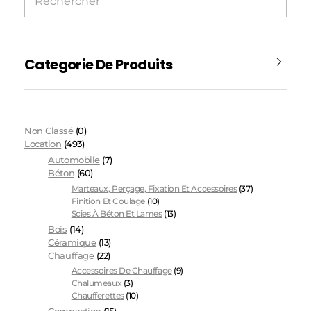
Categorie De Produits
Non Classé
(0)
Location
(493)
Automobile
(7)
Béton
(60)
Marteaux, Perçage, Fixation Et Accessoires
(37)
Finition Et Coulage
(10)
Scies À Béton Et Lames
(13)
Bois
(14)
Céramique
(13)
Chauffage
(22)
Accessoires De Chauffage
(9)
Chalumeaux
(3)
Chaufferettes
(10)