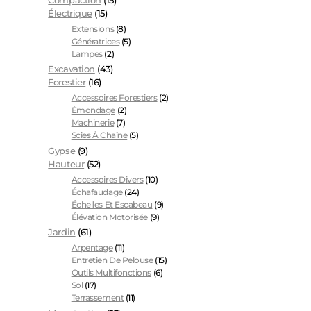
Compaction
(15)
Électrique
(15)
Extensions
(8)
Génératrices
(5)
Lampes
(2)
Excavation
(43)
Forestier
(16)
Accessoires Forestiers
(2)
Émondage
(2)
Machinerie
(7)
Scies À Chaîne
(5)
Gypse
(9)
Hauteur
(52)
Accessoires Divers
(10)
Échafaudage
(24)
Échelles Et Escabeau
(9)
Élévation Motorisée
(9)
Jardin
(61)
Arpentage
(11)
Entretien De Pelouse
(15)
Outils Multifonctions
(6)
Sol
(17)
Terrassement
(11)