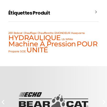
Étiquettes Produit
2511
Bobcat
Chauffage
Chaufferette
EMONDEUR
Husqvarna
HYDRAULIQUE
Lb White
Machine À Pression
POUR
UNITÉ
Propane
SCIE