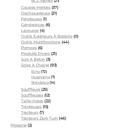
BCS Tracteur
(21)
Coupes-Herbes
(37)
Dechiqueteuse
(21)
Fendeuses
(1)
Génératrices
(6)
Laveuses
(4)
Outils Extérieurs À Batterie
(0)
Outils Multifonctions
(44)
Pompes
(6)
Produits Divers
(21)
Scie A Beton
(3)
Scies A Chaine
(93)
Echo
(72)
Husqvarna
(7)
Shindaiwa
(14)
Souffleurs
(25)
Souffleuses
(12)
Taille-Haies
(22)
Tondeuses
(15)
Tracteurs
(7)
Tracteurs Zero Turn
(46)
Propane
(2)