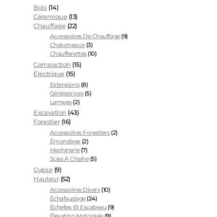
Bois
(14)
Céramique
(13)
Chauffage
(22)
Accessoires De Chauffage
(9)
Chalumeaux
(3)
Chaufferettes
(10)
Compaction
(15)
Électrique
(15)
Extensions
(8)
Génératrices
(5)
Lampes
(2)
Excavation
(43)
Forestier
(16)
Accessoires Forestiers
(2)
Émondage
(2)
Machinerie
(7)
Scies À Chaîne
(5)
Gypse
(9)
Hauteur
(52)
Accessoires Divers
(10)
Échafaudage
(24)
Échelles Et Escabeau
(9)
Élévation Motorisée
(9)