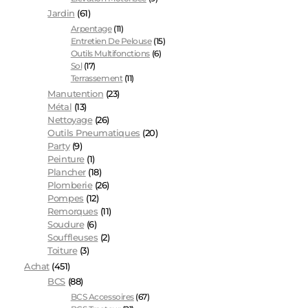
Jardin
(61)
Arpentage
(11)
Entretien De Pelouse
(15)
Outils Multifonctions
(6)
Sol
(17)
Terrassement
(11)
Manutention
(23)
Métal
(13)
Nettoyage
(26)
Outils Pneumatiques
(20)
Party
(9)
Peinture
(1)
Plancher
(18)
Plomberie
(26)
Pompes
(12)
Remorques
(11)
Soudure
(6)
Souffleuses
(2)
Toiture
(3)
Achat
(451)
BCS
(88)
BCS Accessoires
(67)