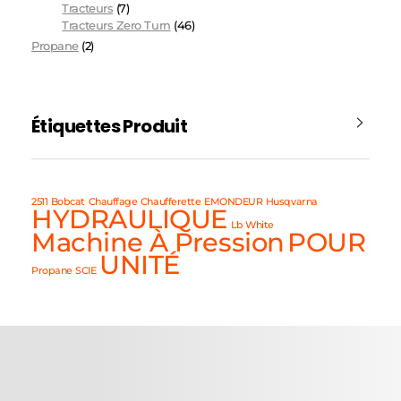
Tracteurs
(7)
Tracteurs Zero Turn
(46)
Propane
(2)
Étiquettes Produit
2511
Bobcat
Chauffage
Chaufferette
EMONDEUR
Husqvarna
HYDRAULIQUE
Lb White
Machine À Pression
POUR
UNITÉ
Propane
SCIE