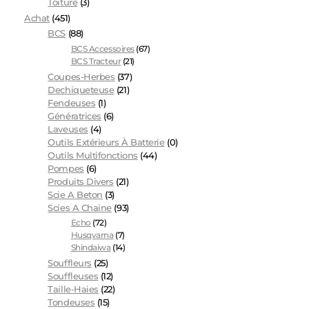
Toiture
(3)
Achat
(451)
BCS
(88)
BCS Accessoires
(67)
BCS Tracteur
(21)
Coupes-Herbes
(37)
Dechiqueteuse
(21)
Fendeuses
(1)
Génératrices
(6)
Laveuses
(4)
Outils Extérieurs À Batterie
(0)
Outils Multifonctions
(44)
Pompes
(6)
Produits Divers
(21)
Scie A Beton
(3)
Scies A Chaine
(93)
Echo
(72)
Husqvarna
(7)
Shindaiwa
(14)
Souffleurs
(25)
Souffleuses
(12)
Taille-Haies
(22)
Tondeuses
(15)