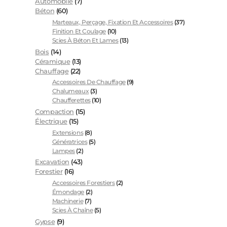
Automobile
(7)
Béton
(60)
Marteaux, Perçage, Fixation Et Accessoires
(37)
Finition Et Coulage
(10)
Scies À Béton Et Lames
(13)
Bois
(14)
Céramique
(13)
Chauffage
(22)
Accessoires De Chauffage
(9)
Chalumeaux
(3)
Chaufferettes
(10)
Compaction
(15)
Électrique
(15)
Extensions
(8)
Génératrices
(5)
Lampes
(2)
Excavation
(43)
Forestier
(16)
Accessoires Forestiers
(2)
Émondage
(2)
Machinerie
(7)
Scies À Chaîne
(5)
Gypse
(9)