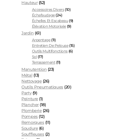
Hauteur
(52)
Accessoires Divers
(10)
Échafaudage
(24)
Échelles Et Escabeau
(9)
Élévation Motorisée
(9)
Jardin
(61)
Arpentage
(11)
Entretien De Pelouse
(15)
Outils Multifonctions
(6)
Sol
(17)
Terrassement
(11)
Manutention
(23)
Métal
(13)
Nettoyage
(26)
Outils Pneumatiques
(20)
Party
(9)
Peinture
(1)
Plancher
(18)
Plomberie
(26)
Pompes
(12)
Remorques
(11)
Soudure
(6)
Souffleuses
(2)