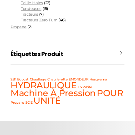
Taille-Haies
(22)
Tondeuses
(15)
Tracteurs
(7)
Tracteurs Zero Turn
(46)
Propane
(2)
Étiquettes Produit
2511
Bobcat
Chauffage
Chaufferette
EMONDEUR
Husqvarna
HYDRAULIQUE
Lb White
Machine À Pression
POUR
UNITÉ
Propane
SCIE