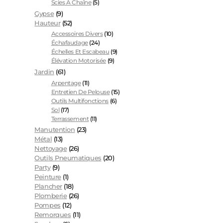
Scies À Chaîne
(5)
Gypse
(9)
Hauteur
(52)
Accessoires Divers
(10)
Échafaudage
(24)
Échelles Et Escabeau
(9)
Élévation Motorisée
(9)
Jardin
(61)
Arpentage
(11)
Entretien De Pelouse
(15)
Outils Multifonctions
(6)
Sol
(17)
Terrassement
(11)
Manutention
(23)
Métal
(13)
Nettoyage
(26)
Outils Pneumatiques
(20)
Party
(9)
Peinture
(1)
Plancher
(18)
Plomberie
(26)
Pompes
(12)
Remorques
(11)