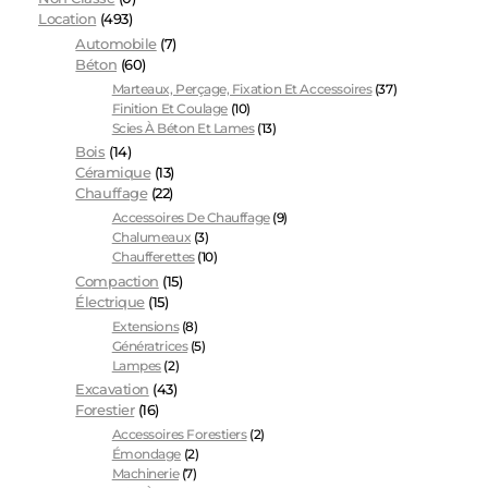
Location
(493)
Automobile
(7)
Béton
(60)
Marteaux, Perçage, Fixation Et Accessoires
(37)
Finition Et Coulage
(10)
Scies À Béton Et Lames
(13)
Bois
(14)
Céramique
(13)
Chauffage
(22)
Accessoires De Chauffage
(9)
Chalumeaux
(3)
Chaufferettes
(10)
Compaction
(15)
Électrique
(15)
Extensions
(8)
Génératrices
(5)
Lampes
(2)
Excavation
(43)
Forestier
(16)
Accessoires Forestiers
(2)
Émondage
(2)
Machinerie
(7)