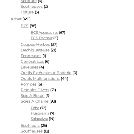
Soudure
(6)
Souffleuses
(2)
Toiture
(3)
Achat
(451)
BCS
(88)
BCS Accessoires
(67)
BCS Tracteur
(21)
Coupes-Herbes
(37)
Dechiqueteuse
(21)
Fendeuses
(1)
Génératrices
(6)
Laveuses
(4)
Outils Extérieurs À Batterie
(0)
Outils Multifonctions
(44)
Pompes
(6)
Produits Divers
(21)
Scie A Beton
(3)
Scies A Chaine
(93)
Echo
(72)
Husqvarna
(7)
Shindaiwa
(14)
Souffleurs
(25)
Souffleuses
(12)