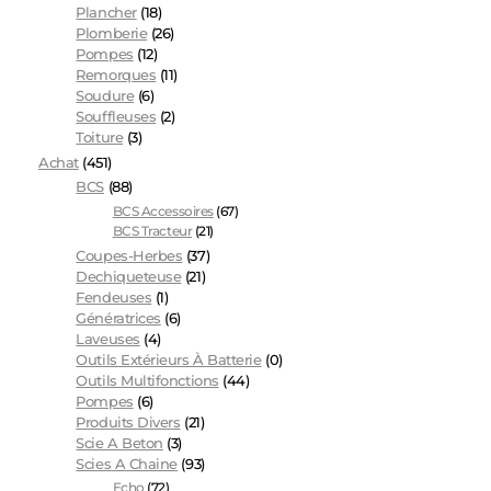
Plancher
(18)
Plomberie
(26)
Pompes
(12)
Remorques
(11)
Soudure
(6)
Souffleuses
(2)
Toiture
(3)
Achat
(451)
BCS
(88)
BCS Accessoires
(67)
BCS Tracteur
(21)
Coupes-Herbes
(37)
Dechiqueteuse
(21)
Fendeuses
(1)
Génératrices
(6)
Laveuses
(4)
Outils Extérieurs À Batterie
(0)
Outils Multifonctions
(44)
Pompes
(6)
Produits Divers
(21)
Scie A Beton
(3)
Scies A Chaine
(93)
Echo
(72)