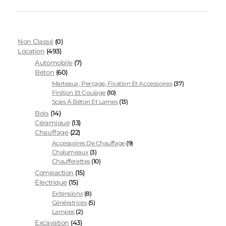
Non Classé
(0)
Location
(493)
Automobile
(7)
Béton
(60)
Marteaux, Perçage, Fixation Et Accessoires
(37)
Finition Et Coulage
(10)
Scies À Béton Et Lames
(13)
Bois
(14)
Céramique
(13)
Chauffage
(22)
Accessoires De Chauffage
(9)
Chalumeaux
(3)
Chaufferettes
(10)
Compaction
(15)
Électrique
(15)
Extensions
(8)
Génératrices
(5)
Lampes
(2)
Excavation
(43)