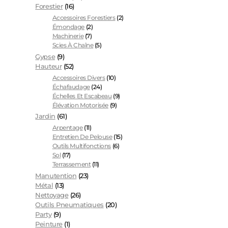
Forestier
(16)
Accessoires Forestiers
(2)
Émondage
(2)
Machinerie
(7)
Scies À Chaîne
(5)
Gypse
(9)
Hauteur
(52)
Accessoires Divers
(10)
Échafaudage
(24)
Échelles Et Escabeau
(9)
Élévation Motorisée
(9)
Jardin
(61)
Arpentage
(11)
Entretien De Pelouse
(15)
Outils Multifonctions
(6)
Sol
(17)
Terrassement
(11)
Manutention
(23)
Métal
(13)
Nettoyage
(26)
Outils Pneumatiques
(20)
Party
(9)
Peinture
(1)