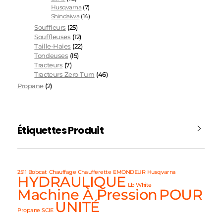
Husqvarna
(7)
Shindaiwa
(14)
Souffleurs
(25)
Souffleuses
(12)
Taille-Haies
(22)
Tondeuses
(15)
Tracteurs
(7)
Tracteurs Zero Turn
(46)
Propane
(2)
Étiquettes Produit
2511
Bobcat
Chauffage
Chaufferette
EMONDEUR
Husqvarna
HYDRAULIQUE
Lb White
Machine À Pression
POUR
UNITÉ
Propane
SCIE