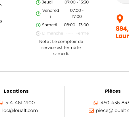
Jeudi
07:00 - 15:30
s
Vendred
07:00 -
i
17:00
s
Samedi
08:00 - 13:00
894,
Dimanche
Fermé
Laur
Note : Le comptoir de
service est fermé le
samedi.
Locations
Pièces
514-461-2100
450-436-84
loc@loualt.com
piece@loualt