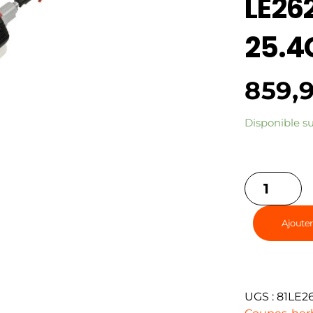
LE26
25.4
859,
Disponible 
Ajouter
UGS :
81LE2