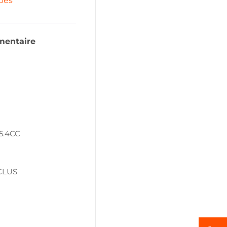
bes
mentaire
5.4CC
CLUS