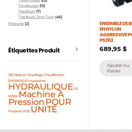
Taille-Haies
(22)
Tondeuses
(15)
Tracteurs
(7)
Tracteurs Zero Turn
(46)
ENSEMBLE DE 
Propane
(2)
EN NYLON
AGGRESSIVE 
PS262
689,95
$
Étiquettes Produit
Ajouter Au
Panier
2511
Bobcat
Chauffage
Chaufferette
EMONDEUR
Husqvarna
HYDRAULIQUE
Lb
Machine À
White
Pression
POUR
UNITÉ
Propane
SCIE