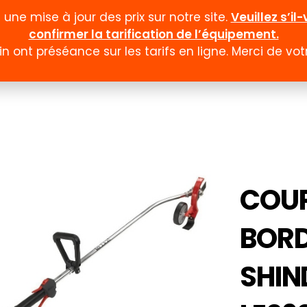
ne mise à jour des prix sur notre site.
Veuillez s’i
confirmer la tarification de l’équipement.
n ont préséance sur les tarifs en ligne. Merci de v
Documentation
Formulaires
Promotion et
COU
BOR
SHI