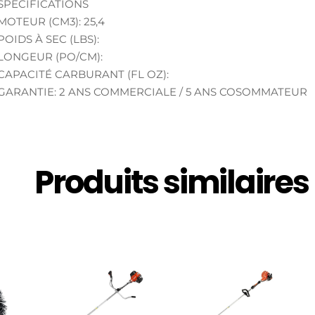
SPÉCIFICATIONS
MOTEUR (CM3): 25,4
POIDS À SEC (LBS):
LONGEUR (PO/CM):
CAPACITÉ CARBURANT (FL OZ):
GARANTIE: 2 ANS COMMERCIALE / 5 ANS COSOMMATEUR
Produits similaires