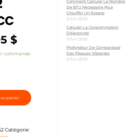
2
Comment Calculer Le Nombre
De BTU Nécessaire Pour
Chauffer Un Espace
CC
9 Juin 2020
Calculer La Consommation
D’électricité
95
$
9 Juin 2020
Profondeur De Compactage
Des Plaques Vibrantes
sur commande
9 Juin 2020
 au panier
62
Catégorie: