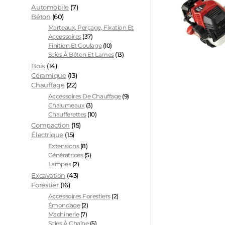
Automobile
(7)
Béton
(60)
Marteaux, Perçage, Fixation Et
Accessoires
(37)
Finition Et Coulage
(10)
Scies À Béton Et Lames
(13)
Bois
(14)
Céramique
(13)
Chauffage
(22)
Accessoires De Chauffage
(9)
Chalumeaux
(3)
Chaufferettes
(10)
Compaction
(15)
Électrique
(15)
Extensions
(8)
Génératrices
(5)
Lampes
(2)
Excavation
(43)
Forestier
(16)
Accessoires Forestiers
(2)
Émondage
(2)
Machinerie
(7)
Scies À Chaîne
(5)