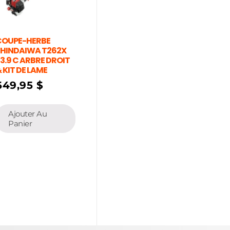
COUPE-HERBE
SHINDAIWA T262X
3.9 C ARBRE DROIT
 KIT DE LAME
649,95
$
Ajouter Au
Panier