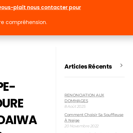
l-vous-plaît nous contacter pour
otre compréhension.
0
 rabais
Emploi
Contact
Compte
Articles Récents
PE-
RENONCIATION AUX
DURE
DOMMAGES
8 Août 2025
NDAIWA
Comment Choisir Sa Souffleuse
À Neige
20 Novembre 2022