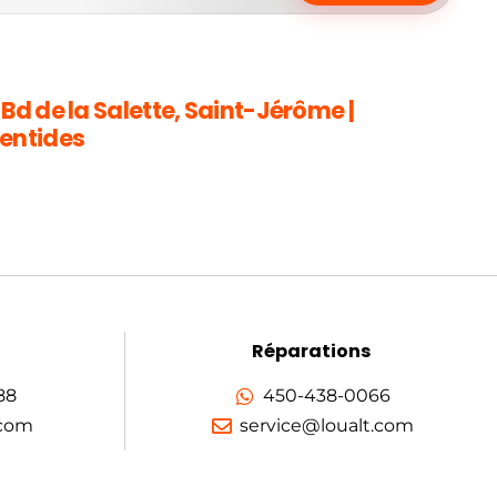
 Bd de la Salette, Saint-Jérôme |
entides
Réparations
88
450-438-0066
.com
service@loualt.com