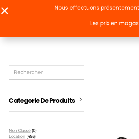
Nous effectuons présentement u
Les prix en magasi
À propos
Boutique
Categorie De Produits
Non Classé
(0)
Location
(493)