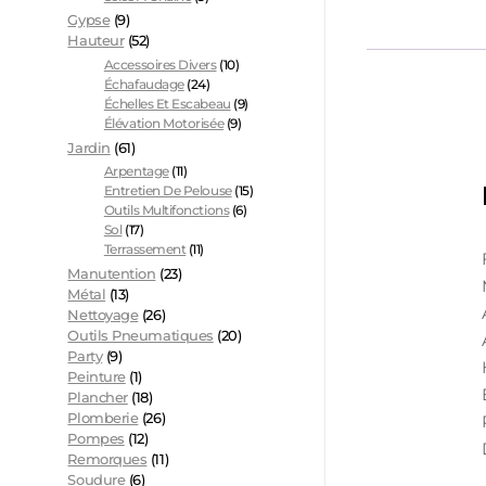
Gypse
(9)
Hauteur
(52)
Accessoires Divers
(10)
Échafaudage
(24)
Échelles Et Escabeau
(9)
Élévation Motorisée
(9)
Jardin
(61)
Arpentage
(11)
Entretien De Pelouse
(15)
Outils Multifonctions
(6)
Sol
(17)
Terrassement
(11)
Manutention
(23)
Métal
(13)
Nettoyage
(26)
Outils Pneumatiques
(20)
Party
(9)
Peinture
(1)
Plancher
(18)
Plomberie
(26)
Pompes
(12)
Remorques
(11)
Soudure
(6)