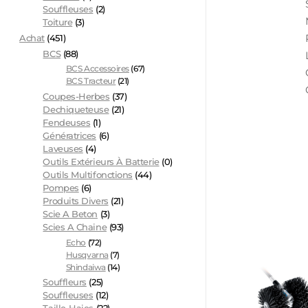
Souffleuses
(2)
Toiture
(3)
Achat
(451)
BCS
(88)
BCS Accessoires
(67)
BCS Tracteur
(21)
Coupes-Herbes
(37)
Dechiqueteuse
(21)
Fendeuses
(1)
Génératrices
(6)
Laveuses
(4)
Outils Extérieurs À Batterie
(0)
Outils Multifonctions
(44)
Pompes
(6)
Produits Divers
(21)
Scie A Beton
(3)
Scies A Chaine
(93)
Echo
(72)
Husqvarna
(7)
Shindaiwa
(14)
Souffleurs
(25)
Souffleuses
(12)