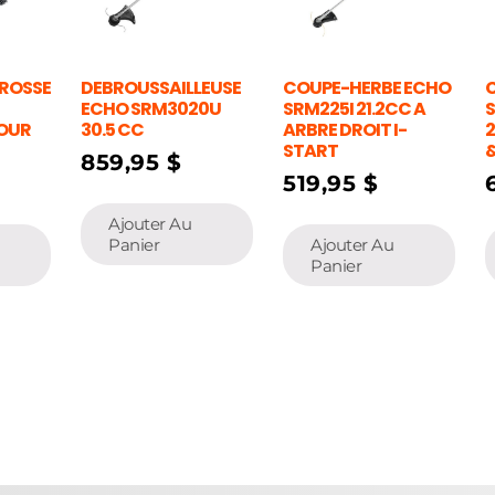
BROSSE
DEBROUSSAILLEUSE
COUPE-HERBE ECHO
ECHO SRM3020U
SRM225I 21.2CC A
POUR
30.5 CC
ARBRE DROIT I-
2
START
&
859,95
$
519,95
$
Ajouter Au
Panier
Ajouter Au
Panier