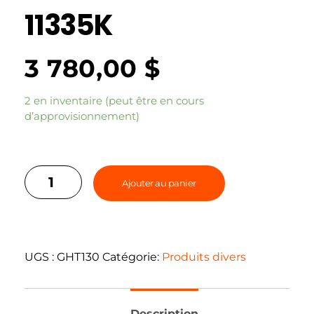
11335K
3 780,00
$
2 en inventaire (peut être en cours
d’approvisionnement)
Ajouter au panier
UGS :
GHT130
Catégorie:
Produits divers
Description