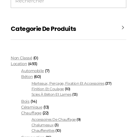
Categorie De Produits
Non Classé
(0)
Location
(493)
Automobile
(7)
Béton
(60)
Marteaux, Perçage, Fixation Et Accessoires
(37)
Finition Et Coulage
(10)
Scies À Béton Et Lames
(13)
Bois
(14)
Céramique
(13)
Chauffage
(22)
Accessoires De Chauffage
(9)
Chalumeaux
(3)
Chaufferettes
(10)