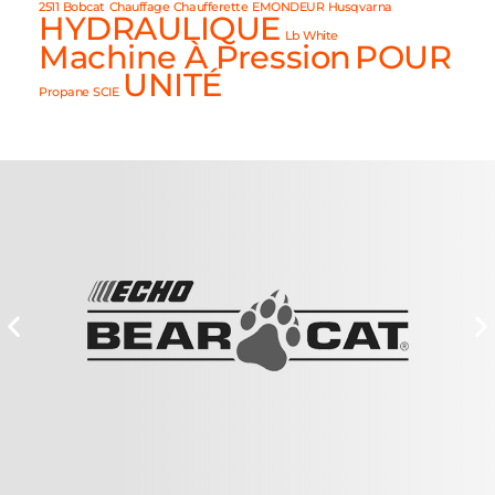
2511
Bobcat
Chauffage
Chaufferette
EMONDEUR
Husqvarna
HYDRAULIQUE
Lb White
Machine À Pression
POUR
UNITÉ
Propane
SCIE