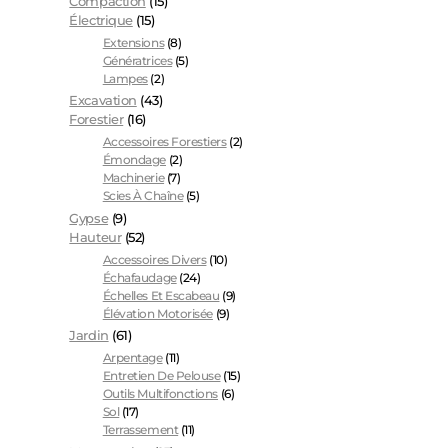
Compaction
(15)
Électrique
(15)
Extensions
(8)
Génératrices
(5)
Lampes
(2)
Excavation
(43)
Forestier
(16)
Accessoires Forestiers
(2)
Émondage
(2)
Machinerie
(7)
Scies À Chaîne
(5)
Gypse
(9)
Hauteur
(52)
Accessoires Divers
(10)
Échafaudage
(24)
Échelles Et Escabeau
(9)
Élévation Motorisée
(9)
Jardin
(61)
Arpentage
(11)
Entretien De Pelouse
(15)
Outils Multifonctions
(6)
Sol
(17)
Terrassement
(11)