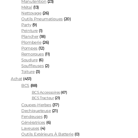
Manutention
(23)
Métal
(13)
Nettoyage
(26)
Outils Pneumatiques
(20)
Party
(9)
Peinture
(1)
Plancher
(18)
Plomberie
(26)
Pompes
(12)
Remorques
(11)
Soudure
(6)
Souffleuses
(2)
Toiture
(3)
Achat
(451)
BCS
(88)
BCS Accessoires
(67)
BCS Tracteur
(21)
Coupes-Herbes
(37)
Dechiqueteuse
(21)
Fendeuses
(1)
Génératrices
(6)
Laveuses
(4)
Outils Extérieurs À Batterie
(0)