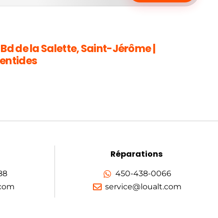
 Bd de la Salette, Saint-Jérôme |
entides
Réparations
88
450-438-0066
.com
service@loualt.com