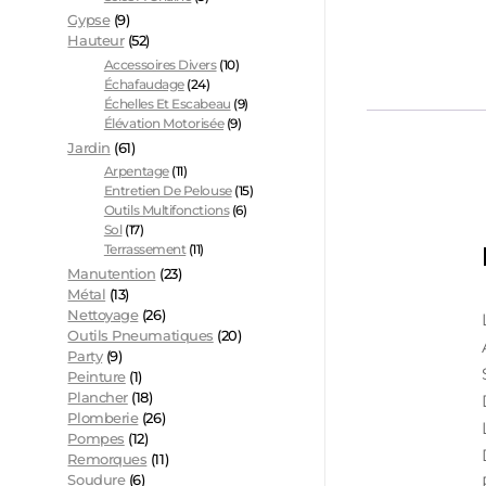
Gypse
(9)
Hauteur
(52)
Accessoires Divers
(10)
Échafaudage
(24)
Échelles Et Escabeau
(9)
Élévation Motorisée
(9)
Jardin
(61)
Arpentage
(11)
Entretien De Pelouse
(15)
Outils Multifonctions
(6)
Sol
(17)
Terrassement
(11)
Manutention
(23)
Métal
(13)
Nettoyage
(26)
Outils Pneumatiques
(20)
Party
(9)
Peinture
(1)
Plancher
(18)
Plomberie
(26)
Pompes
(12)
Remorques
(11)
Soudure
(6)