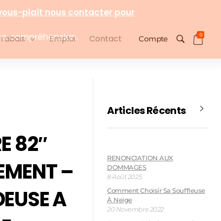
0
 rabais
Emploi
Contact
Compte
Articles Récents
E 82″
RENONCIATION AUX
EMENT –
DOMMAGES
8 Août 2025
EUSE A
Comment Choisir Sa Souffleuse
À Neige
20 Novembre 2022