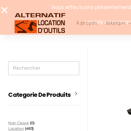
À propos
Boutique
Categorie De Produits
Non Classé
(0)
Location
(493)