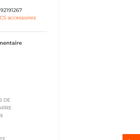
92191267
CS accessoires
mentaire
S DE
ARRE
UX
TE