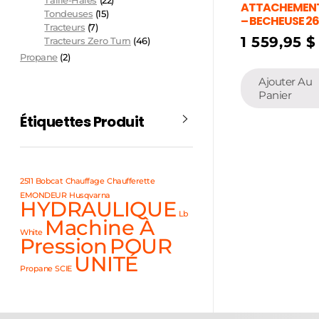
Taille-Haies
(22)
ATTACHEMENT
Tondeuses
(15)
– BECHEUSE 26
Tracteurs
(7)
1 559,95
$
Tracteurs Zero Turn
(46)
Propane
(2)
Ajouter Au
Panier
Étiquettes Produit
2511
Bobcat
Chauffage
Chaufferette
EMONDEUR
Husqvarna
HYDRAULIQUE
Lb
Machine À
White
Pression
POUR
UNITÉ
Propane
SCIE