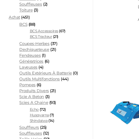
Souffleuses
(2)
Toiture
(3)
Achat
(451)
BCS
(88)
BCS Accessoires
(67)
BCS Tracteur
(21)
Coupes-Herbes
(37)
Dechiqueteuse
(21)
Fendeuses
(1)
Génératrices
(6)
Laveuses
(4)
Outils Extérieurs À Batterie
(0)
Outils Multifonctions
(44)
Pompes
(6)
Produits Divers
(21)
Scie A Beton
(3)
Scies A Chaine
(93)
Echo
(72)
Husqvarna
(7)
Shindaiwa
(14)
Souffleurs
(25)
Souffleuses
(12)