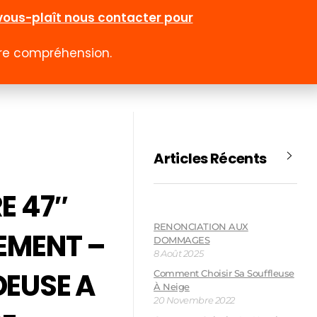
l-vous-plaît nous contacter pour
otre compréhension.
0
 rabais
Emploi
Contact
Compte
Articles Récents
E 47″
RENONCIATION AUX
EMENT –
DOMMAGES
8 Août 2025
EUSE A
Comment Choisir Sa Souffleuse
À Neige
20 Novembre 2022