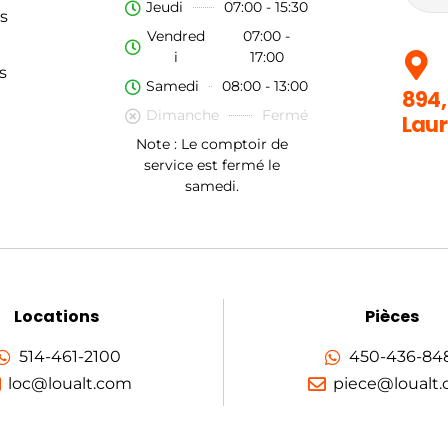
Jeudi
07:00 - 15:30
s
Vendred
07:00 -
i
17:00
s
Samedi
08:00 - 13:00
894,
Dimanche
Fermé
Laur
Note : Le comptoir de
service est fermé le
samedi.
Locations
Pièces
514-461-2100
450-436-84
loc@loualt.com
piece@loualt