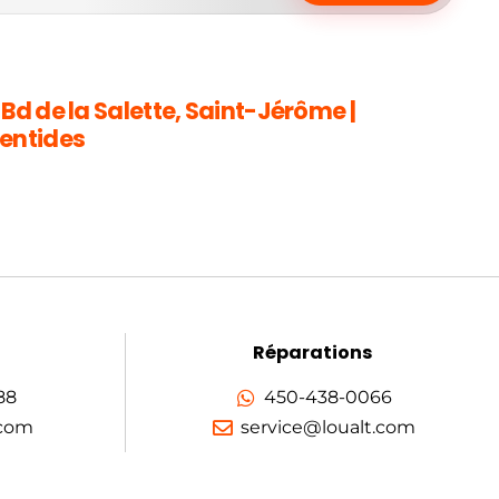
 Bd de la Salette, Saint-Jérôme |
entides
Réparations
88
450-438-0066
.com
service@loualt.com