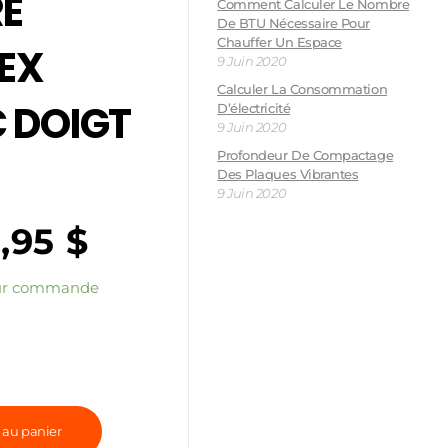
E
Comment Calculer Le Nombre
De BTU Nécessaire Pour
Chauffer Un Espace
EX
9 Juin 2020
Calculer La Consommation
 DOIGT
D’électricité
9 Juin 2020
Profondeur De Compactage
Des Plaques Vibrantes
9 Juin 2020
9,95
$
sur commande
 au panier