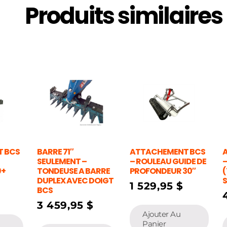
Produits similaires
 BCS
BARRE 71″
ATTACHEMENT BCS
SEULEMENT –
– ROULEAU GUIDE DE
–
9+
TONDEUSE A BARRE
PROFONDEUR 30″
(
DUPLEX AVEC DOIGT
1 529,95
$
BCS
3 459,95
$
Ajouter Au
Panier