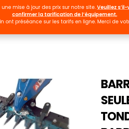
ne mise à jour des prix sur notre site.
Veuillez s’i
confirmer la tarification de l’équipement.
n ont préséance sur les tarifs en ligne. Merci de v
Documentation
Formulaires
Promotion et
BARR
SEUL
TOND