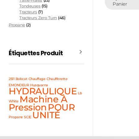
Taille-Haies
(22)
Panier
Tondeuses
(15)
Tracteurs
(7)
Tracteurs Zero Turn
(46)
Propane
(2)
Étiquettes Produit
2511
Bobcat
Chauffage
Chaufferette
EMONDEUR
Husqvarna
HYDRAULIQUE
Lb
Machine À
White
Pression
POUR
UNITÉ
Propane
SCIE