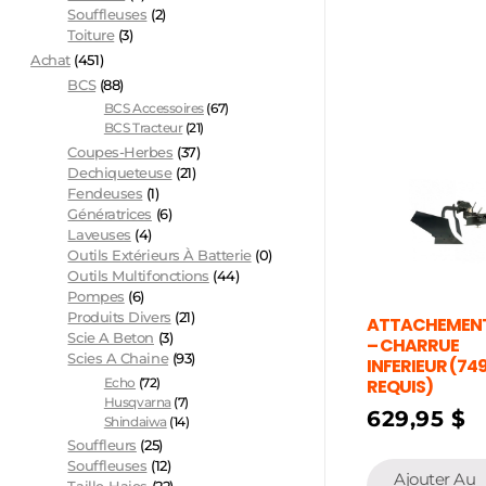
Souffleuses
(2)
Toiture
(3)
Achat
(451)
BCS
(88)
BCS Accessoires
(67)
BCS Tracteur
(21)
Coupes-Herbes
(37)
Dechiqueteuse
(21)
Fendeuses
(1)
Génératrices
(6)
Laveuses
(4)
Outils Extérieurs À Batterie
(0)
Outils Multifonctions
(44)
Pompes
(6)
Produits Divers
(21)
ATTACHEMENT
Scie A Beton
(3)
– CHARRUE
Scies A Chaine
(93)
INFERIEUR (74
Echo
(72)
REQUIS)
Husqvarna
(7)
629,95
$
Shindaiwa
(14)
Souffleurs
(25)
Souffleuses
(12)
Ajouter Au