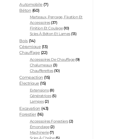
Automobile
(7)
Béton
(60)
Marteaux, Perçage, Fixation Et
Accessoires
(37)
Finition Et Coulage
(10)
Scies À Béton Et Lames
(13)
Bois
(14)
Céramique
(13)
Chauffage
(22)
Accessoires De Chauffage
(9)
Chalumeaux
(3)
Chaufferettes
(10)
Compaction
(15)
Électrique
(15)
Extensions
(8)
Génératrices
(5)
Lampes
(2)
Excavation
(43)
Forestier
(16)
Accessoires Forestiers
(2)
Émondage
(2)
Machinerie
(7)
Scies À Chaîne
(5)