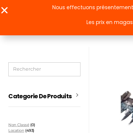
Nous effectuons présentement u
Les prix en magasi
À propos
Boutique
Categorie De Produits
Non Classé
(0)
Location
(493)