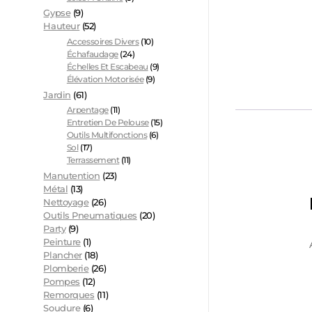
Gypse
(9)
Hauteur
(52)
Accessoires Divers
(10)
Échafaudage
(24)
Échelles Et Escabeau
(9)
Élévation Motorisée
(9)
Jardin
(61)
Arpentage
(11)
Entretien De Pelouse
(15)
Outils Multifonctions
(6)
Sol
(17)
Terrassement
(11)
Manutention
(23)
Métal
(13)
Nettoyage
(26)
Outils Pneumatiques
(20)
Party
(9)
Peinture
(1)
Plancher
(18)
Plomberie
(26)
Pompes
(12)
Remorques
(11)
Soudure
(6)