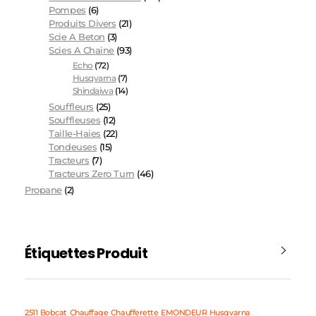
Pompes
(6)
Produits Divers
(21)
Scie A Beton
(3)
Scies A Chaine
(93)
Echo
(72)
Husqvarna
(7)
Shindaiwa
(14)
Souffleurs
(25)
Souffleuses
(12)
Taille-Haies
(22)
Tondeuses
(15)
Tracteurs
(7)
Tracteurs Zero Turn
(46)
Propane
(2)
Étiquettes Produit
2511
Bobcat
Chauffage
Chaufferette
EMONDEUR
Husqvarna