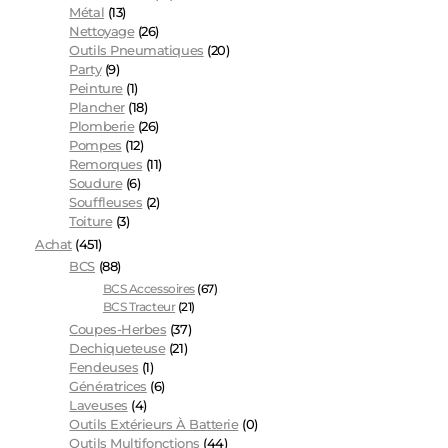
Métal
(13)
Nettoyage
(26)
Outils Pneumatiques
(20)
Party
(9)
Peinture
(1)
Plancher
(18)
Plomberie
(26)
Pompes
(12)
Remorques
(11)
Soudure
(6)
Souffleuses
(2)
Toiture
(3)
Achat
(451)
BCS
(88)
BCS Accessoires
(67)
BCS Tracteur
(21)
Coupes-Herbes
(37)
Dechiqueteuse
(21)
Fendeuses
(1)
Génératrices
(6)
Laveuses
(4)
Outils Extérieurs À Batterie
(0)
Outils Multifonctions
(44)