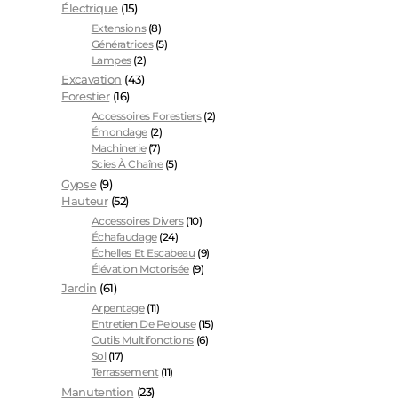
Électrique
(15)
Extensions
(8)
Génératrices
(5)
Lampes
(2)
Excavation
(43)
Forestier
(16)
Accessoires Forestiers
(2)
Émondage
(2)
Machinerie
(7)
Scies À Chaîne
(5)
Gypse
(9)
Hauteur
(52)
Accessoires Divers
(10)
Échafaudage
(24)
Échelles Et Escabeau
(9)
Élévation Motorisée
(9)
Jardin
(61)
Arpentage
(11)
Entretien De Pelouse
(15)
Outils Multifonctions
(6)
Sol
(17)
Terrassement
(11)
Manutention
(23)