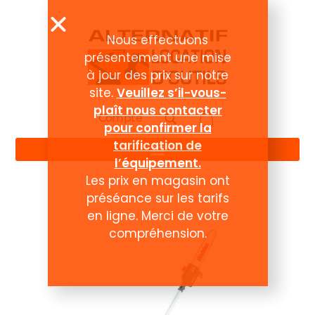
Nous effectuons
présentement une mise
à jour des prix sur notre
site.
Veuillez s’il-vous-
plaît nous contacter
Compte
pour confirmer la
tarification de
l’équipement.
Les prix en magasin ont
préséance sur les tarifs
en ligne. Merci de votre
compréhension.