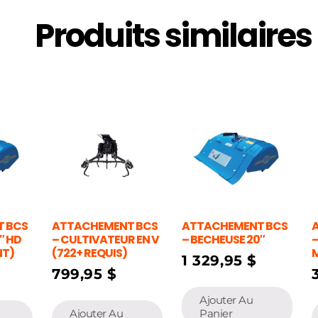
Produits similaires
 BCS
ATTACHEMENT BCS
ATTACHEMENT BCS
″ HD
– CULTIVATEUR EN V
– BECHEUSE 20″
–
NT)
(722+ REQUIS)
1 329,95
$
799,95
$
Ajouter Au
Ajouter Au
Panier