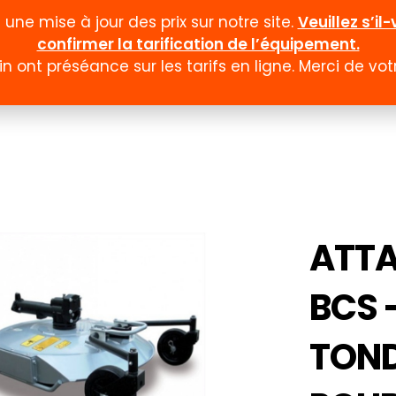
ne mise à jour des prix sur notre site.
Veuillez s’i
confirmer la tarification de l’équipement.
n ont préséance sur les tarifs en ligne. Merci de v
Documentation
Formulaires
Promotion et
ATT
BCS 
TON