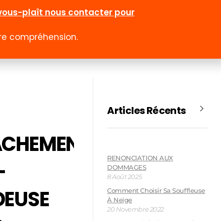
l-vous-plaît nous contacter pour
otre compréhension.
0
 rabais
Emploi
Contact
Compte
Articles Récents
ACHEMENT
RENONCIATION AUX
–
DOMMAGES
8 Août 2025
DEUSE
Comment Choisir Sa Souffleuse
À Neige
20 Novembre 2022