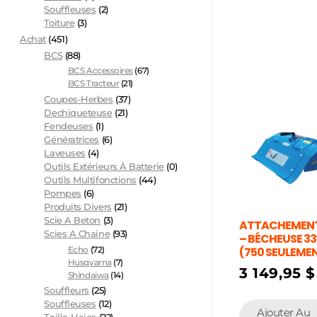
Souffleuses
(2)
Toiture
(3)
Achat
(451)
BCS
(88)
BCS Accessoires
(67)
BCS Tracteur
(21)
Coupes-Herbes
(37)
Dechiqueteuse
(21)
Fendeuses
(1)
Génératrices
(6)
Laveuses
(4)
Outils Extérieurs À Batterie
(0)
Outils Multifonctions
(44)
Pompes
(6)
Produits Divers
(21)
Scie A Beton
(3)
ATTACHEMENT
Scies A Chaine
(93)
– BÉCHEUSE 33
Echo
(72)
(750 SEULEME
Husqvarna
(7)
3 149,95
$
Shindaiwa
(14)
Souffleurs
(25)
Souffleuses
(12)
Ajouter Au