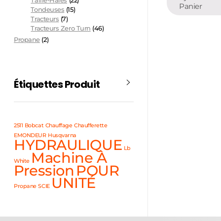
Taille-Haies
(22)
Panier
Tondeuses
(15)
Tracteurs
(7)
Tracteurs Zero Turn
(46)
Propane
(2)
Étiquettes Produit
2511
Bobcat
Chauffage
Chaufferette
EMONDEUR
Husqvarna
HYDRAULIQUE
Lb
Machine À
White
Pression
POUR
UNITÉ
Propane
SCIE