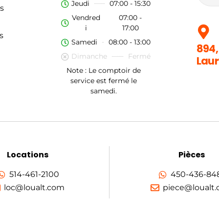
Jeudi
07:00 - 15:30
s
Vendred
07:00 -
i
17:00
s
Samedi
08:00 - 13:00
894,
Dimanche
Fermé
Laur
Note : Le comptoir de
service est fermé le
samedi.
Locations
Pièces
514-461-2100
450-436-84
loc@loualt.com
piece@loualt