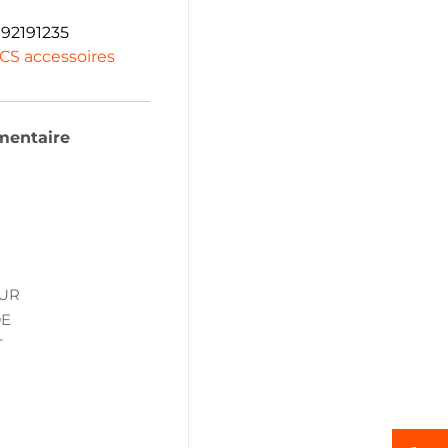
92191235
CS accessoires
mentaire
EUR
DE
T