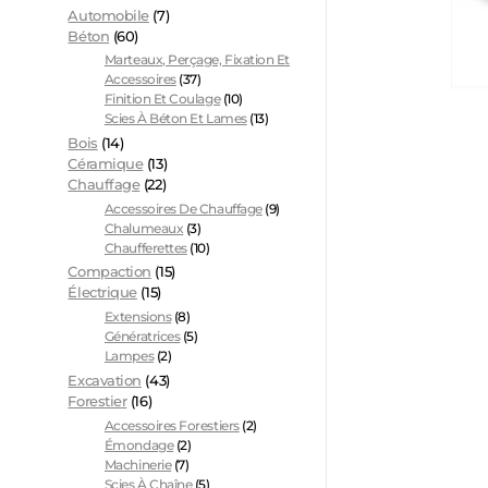
Automobile
(7)
Béton
(60)
Marteaux, Perçage, Fixation Et
Accessoires
(37)
Finition Et Coulage
(10)
Scies À Béton Et Lames
(13)
Bois
(14)
Céramique
(13)
Chauffage
(22)
Accessoires De Chauffage
(9)
Chalumeaux
(3)
Chaufferettes
(10)
Compaction
(15)
Électrique
(15)
Extensions
(8)
Génératrices
(5)
Lampes
(2)
Excavation
(43)
Forestier
(16)
Accessoires Forestiers
(2)
Émondage
(2)
Machinerie
(7)
Scies À Chaîne
(5)