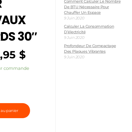
R
Comment Calculer Le Nombre
De BTU Nécessaire Pour
Chauffer Un Espace
VAUX
9 Juin 2020
Calculer La Consommation
DS 30″
D’électricité
9 Juin 2020
Profondeur De Compactage
9,95
$
Des Plaques Vibrantes
9 Juin 2020
sur commande
 au panier