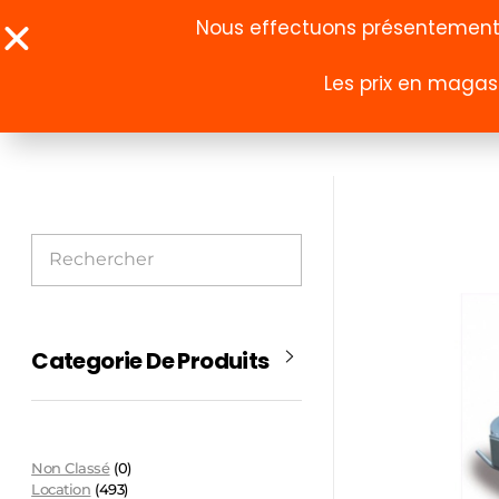
Nous effectuons présentement u
Les prix en magasi
À propos
Boutique
Categorie De Produits
Non Classé
(0)
Location
(493)