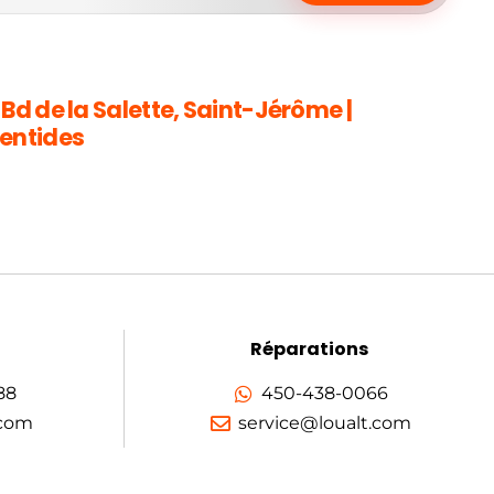
 Bd de la Salette, Saint-Jérôme |
entides
Réparations
88
450-438-0066
.com
service@loualt.com