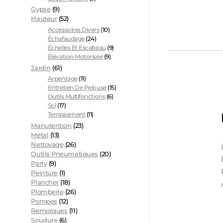
Gypse
(9)
Hauteur
(52)
Accessoires Divers
(10)
Échafaudage
(24)
Échelles Et Escabeau
(9)
Élévation Motorisée
(9)
Jardin
(61)
Arpentage
(11)
Entretien De Pelouse
(15)
Outils Multifonctions
(6)
Sol
(17)
Terrassement
(11)
Manutention
(23)
Métal
(13)
Nettoyage
(26)
Outils Pneumatiques
(20)
Party
(9)
Peinture
(1)
Plancher
(18)
Plomberie
(26)
Pompes
(12)
Remorques
(11)
Soudure
(6)