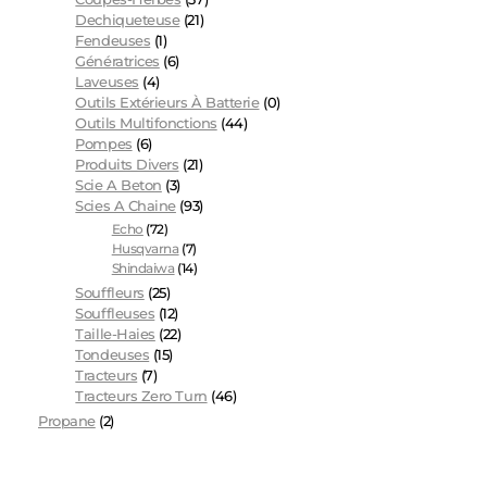
Dechiqueteuse
(21)
Fendeuses
(1)
Génératrices
(6)
Laveuses
(4)
Outils Extérieurs À Batterie
(0)
Outils Multifonctions
(44)
Pompes
(6)
Produits Divers
(21)
Scie A Beton
(3)
Scies A Chaine
(93)
Echo
(72)
Husqvarna
(7)
Shindaiwa
(14)
Souffleurs
(25)
Souffleuses
(12)
Taille-Haies
(22)
Tondeuses
(15)
Tracteurs
(7)
Tracteurs Zero Turn
(46)
Propane
(2)