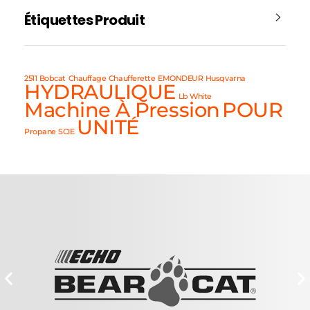
Étiquettes Produit
2511
Bobcat
Chauffage
Chaufferette
EMONDEUR
Husqvarna
HYDRAULIQUE
Lb White
Machine À Pression
POUR
UNITÉ
Propane
SCIE