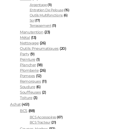
Arpentage
(11)
Entretien De Pelouse
(15)
Outils Multifonctions
(6)
Sol
(17)
Terrassement
(11)
Manutention
(23)
Métal
(13)
Nettoyage
(26)
Outils Pneumatiques
(20)
Party
(9)
Peinture
(1)
Plancher
(18)
Plomberie
(26)
Pompes
(12)
Remorques
(11)
Soudure
(6)
Souffleuses
(2)
Toiture
(3)
Achat
(451)
BCS
(88)
BCS Accessoires
(67)
BCS Tracteur
(21)
Coupes-Herbes
(37)