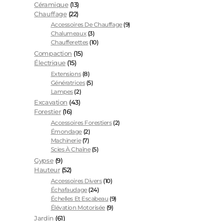
Céramique
(13)
Chauffage
(22)
Accessoires De Chauffage
(9)
Chalumeaux
(3)
Chaufferettes
(10)
Compaction
(15)
Électrique
(15)
Extensions
(8)
Génératrices
(5)
Lampes
(2)
Excavation
(43)
Forestier
(16)
Accessoires Forestiers
(2)
Émondage
(2)
Machinerie
(7)
Scies À Chaîne
(5)
Gypse
(9)
Hauteur
(52)
Accessoires Divers
(10)
Échafaudage
(24)
Échelles Et Escabeau
(9)
Élévation Motorisée
(9)
Jardin
(61)