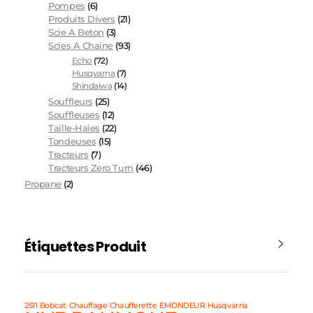
Pompes
(6)
Produits Divers
(21)
Scie A Beton
(3)
Scies A Chaine
(93)
Echo
(72)
Husqvarna
(7)
Shindaiwa
(14)
Souffleurs
(25)
Souffleuses
(12)
Taille-Haies
(22)
Tondeuses
(15)
Tracteurs
(7)
Tracteurs Zero Turn
(46)
Propane
(2)
Étiquettes Produit
2511
Bobcat
Chauffage
Chaufferette
EMONDEUR
Husqvarna