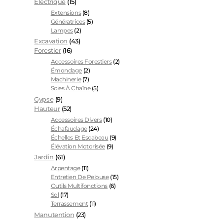
Électrique
(15)
Extensions
(8)
Génératrices
(5)
Lampes
(2)
Excavation
(43)
Forestier
(16)
Accessoires Forestiers
(2)
Émondage
(2)
Machinerie
(7)
Scies À Chaîne
(5)
Gypse
(9)
Hauteur
(52)
Accessoires Divers
(10)
Échafaudage
(24)
Échelles Et Escabeau
(9)
Élévation Motorisée
(9)
Jardin
(61)
Arpentage
(11)
Entretien De Pelouse
(15)
Outils Multifonctions
(6)
Sol
(17)
Terrassement
(11)
Manutention
(23)