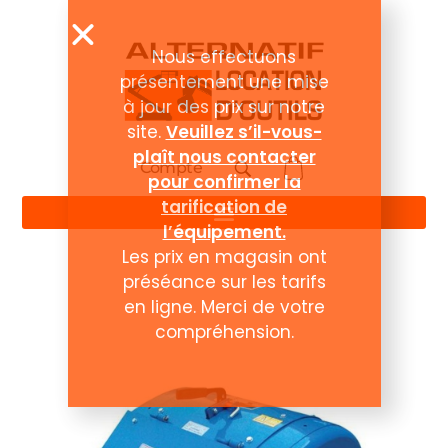
Nous effectuons
présentement une mise
à jour des prix sur notre
site.
Veuillez s’il-vous-
plaît nous contacter
Compte
pour confirmer la
tarification de
l’équipement.
Les prix en magasin ont
préséance sur les tarifs
en ligne. Merci de votre
compréhension.