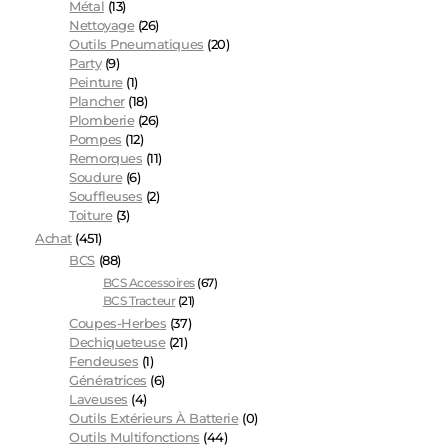
Métal
(13)
Nettoyage
(26)
Outils Pneumatiques
(20)
Party
(9)
Peinture
(1)
Plancher
(18)
Plomberie
(26)
Pompes
(12)
Remorques
(11)
Soudure
(6)
Souffleuses
(2)
Toiture
(3)
Achat
(451)
BCS
(88)
BCS Accessoires
(67)
BCS Tracteur
(21)
Coupes-Herbes
(37)
Dechiqueteuse
(21)
Fendeuses
(1)
Génératrices
(6)
Laveuses
(4)
Outils Extérieurs À Batterie
(0)
Outils Multifonctions
(44)