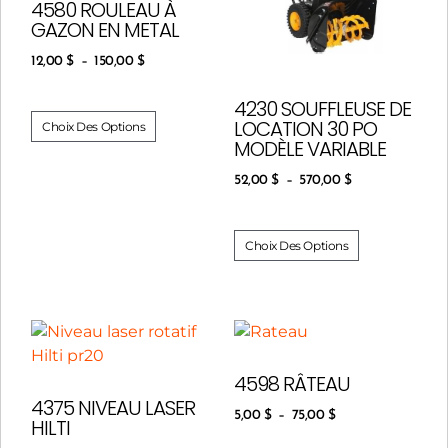
4580 ROULEAU À
GAZON EN METAL
12,00
$
–
150,00
$
4230 SOUFFLEUSE DE
LOCATION 30 PO
Choix Des Options
MODÈLE VARIABLE
52,00
$
–
570,00
$
Choix Des Options
4598 RÂTEAU
4375 NIVEAU LASER
5,00
$
–
75,00
$
HILTI