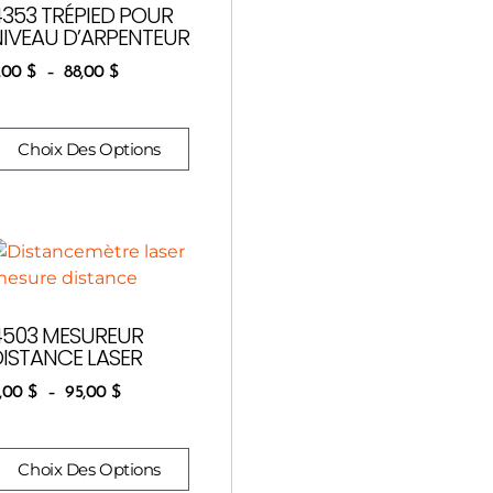
4353 TRÉPIED POUR
NIVEAU D’ARPENTEUR
,00
$
–
88,00
$
Choix Des Options
4503 MESUREUR
DISTANCE LASER
,00
$
–
95,00
$
Choix Des Options