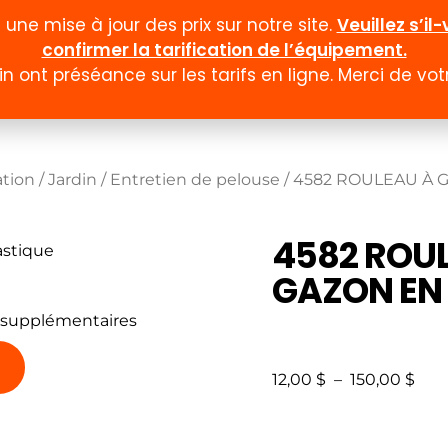
ne mise à jour des prix sur notre site.
Veuillez s’i
confirmer la tarification de l’équipement.
n ont préséance sur les tarifs en ligne. Merci de v
Documentation
Formulaires
Promotion et
ation
/
Jardin
/
Entretien de pelouse
/ 4582 ROULEAU À 
4582 ROU
GAZON EN
 supplémentaires
12,00
$
–
150,00
$