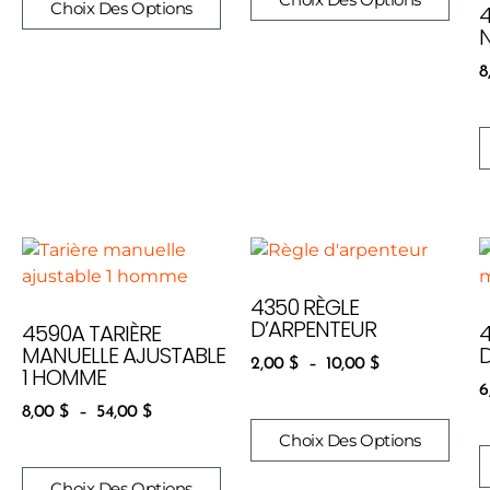
Choix Des Options
8
4350 RÈGLE
D’ARPENTEUR
4590A TARIÈRE
MANUELLE AJUSTABLE
2,00
$
–
10,00
$
1 HOMME
6
8,00
$
–
54,00
$
Choix Des Options
Choix Des Options