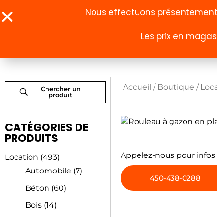
Nous effectuons présentement u
Les prix en magasi
À propos
Boutique
Accueil
/
Boutique
/
Loc
Chercher un
produit
CATÉGORIES DE
PRODUITS
Appelez-nous pour infos
Location
(493)
Automobile
(7)
450-438-0288
Béton
(60)
Bois
(14)