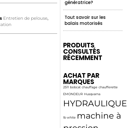
génératrice?
Tout savoir sur les
s
Entretien de pelouse
,
balais motorisés
ation
PRODUITS
CONSULTÉS
RÉCEMMENT
ACHAT PAR
MARQUES
2511
bobcat
chauffage
chaufferette
EMONDEUR
Husqvarna
HYDRAULIQUE
machine à
lb white
pression