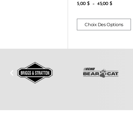
5,00
$
–
45,00
$
Choix Des Options