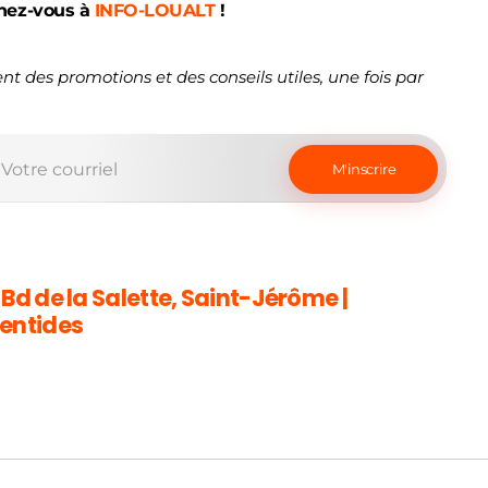
nez-vous à
INFO-LOUALT
!
nt des promotions et des conseils utiles, une fois par
 Bd de la Salette, Saint-Jérôme |
entides