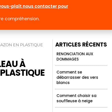
l-vous-plaît nous contacter pour
otre compréhension.
0
 rabais
Emploi
Contact
Compte
ARTICLES RÉCENTS
GAZON EN PLASTIQUE
RENONCIATION AUX
DOMMAGES
LEAU À
 PLASTIQUE
Comment se
débarrasser des vers
blancs
Comment choisir sa
souffleuse à neige