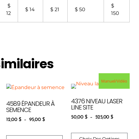
$
$
$ 14
$ 21
$ 50
12
150
similaires
Manuel/Vidéo
4376 NIVEAU LASER
4589 ÉPANDEUR À
LINE SITE
SEMENCE
50,00
$
–
525,00
$
12,00
$
–
95,00
$
Choix Des Options