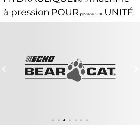
lb white
à pression
POUR
UNITÉ
propane
SCIE