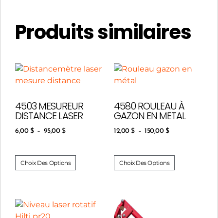
Produits similaires
4503 MESUREUR
4580 ROULEAU À
DISTANCE LASER
GAZON EN METAL
6,00
$
–
95,00
$
12,00
$
–
150,00
$
Choix Des Options
Choix Des Options