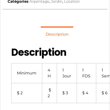
Catégories
Arpentage
,
Jardin
,
Location
Description
Description
4
1
1
1
Minimum
H
Jour
FDS
Sem
$
$ 2
$ 3
$ 4
$ 6
2