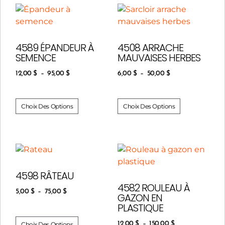
4589 ÉPANDEUR À
4508 ARRACHE
SEMENCE
MAUVAISES HERBES
12,00
$
–
95,00
$
6,00
$
–
50,00
$
Choix Des Options
Choix Des Options
4598 RÂTEAU
4582 ROULEAU À
5,00
$
–
75,00
$
GAZON EN
PLASTIQUE
12,00
$
–
150,00
$
Choix Des Options