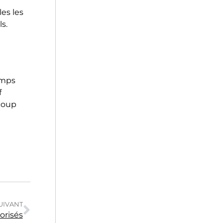
les les
ls.
emps
f
ucoup
UIVANT
orisés