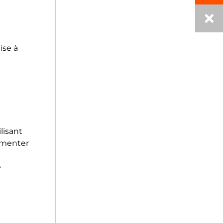
ise à
lisant
limenter
e