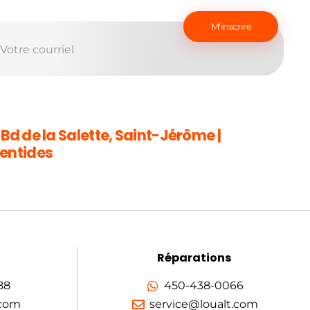
 Bd de la Salette, Saint-Jérôme |
entides
Réparations
88
450-438-0066
.com
service@loualt.com