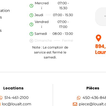
Mercred
07:00 -
i
15:30
ation
Jeudi
07:00 - 15:30
s
Vendred
07:00 -
i
17:00
s
Samedi
08:00 - 13:00
Dimanche
Fermé
894,
Note : Le comptoir de
Laur
service est fermé le
samedi.
Locations
Pièces
514-461-2100
450-436-84
loc@loualt.com
piece@loualt