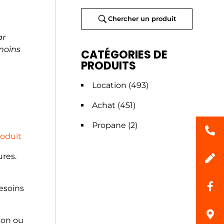
Chercher un produit
ar
moins
CATÉGORIES DE
PRODUITS
Location
(493)
Achat
(451)
Propane
(2)
roduit
ures.
esoins
son ou