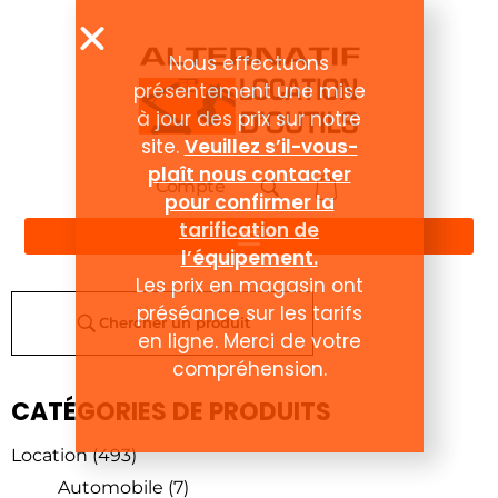
Nous effectuons
présentement une mise
à jour des prix sur notre
site.
Veuillez s’il-vous-
plaît nous contacter
Compte
pour confirmer la
tarification de
l’équipement.
Les prix en magasin ont
préséance sur les tarifs
Chercher un produit
en ligne. Merci de votre
compréhension.
CATÉGORIES DE PRODUITS
Location
(493)
Automobile
(7)