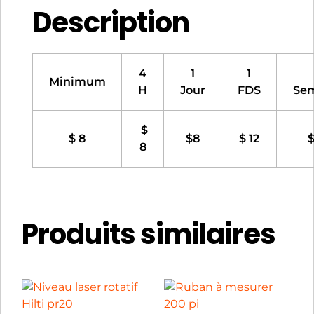
Description
4
1
1
Minimum
H
Jour
FDS
Se
$
$ 8
$8
$ 12
$
8
Produits similaires