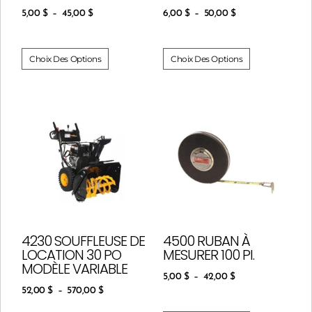
5,00
$
–
45,00
$
6,00
$
–
50,00
$
Choix Des Options
Choix Des Options
4230 SOUFFLEUSE DE
4500 RUBAN À
LOCATION 30 PO
MESURER 100 PI.
MODÈLE VARIABLE
5,00
$
–
42,00
$
52,00
$
–
570,00
$