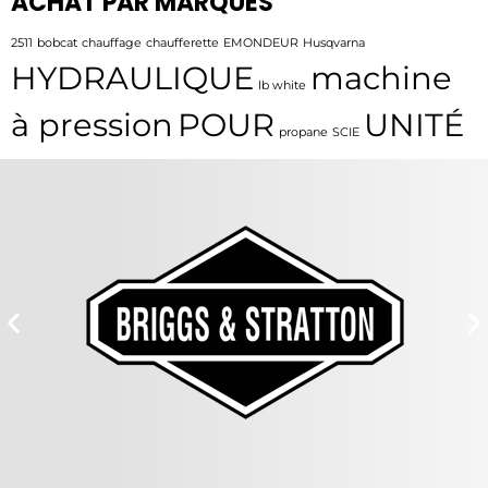
ACHAT PAR MARQUES
2511
bobcat
chauffage
chaufferette
EMONDEUR
Husqvarna
HYDRAULIQUE
machine
lb white
à pression
POUR
UNITÉ
propane
SCIE