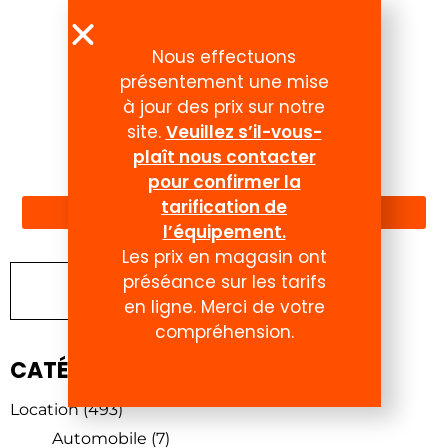
Nous effectuons
présentement une mise
à jour des prix sur notre
site.
Veuillez s’il-vous-
plaît nous contacter
Compte
pour confirmer la
tarification de
l’équipement.
Les prix en magasin ont
préséance sur les tarifs
Chercher un produit
en ligne. Merci de votre
compréhension.
CATÉGORIES DE PRODUITS
Location
(493)
Automobile
(7)