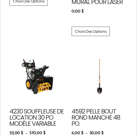
MURAL POUR LASER
Choix Des Options
0,00
$
Choix Des Options
4230 SOUFFLEUSE DE
4592 PELLE BOUT
LOCATION 30 PO
ROND MANCHE 48
MODÈLE VARIABLE
PO.
52,00
$
–
570,00
$
6,00
$
–
50,00
$