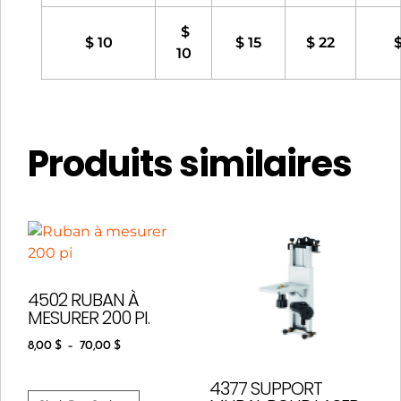
$
$ 10
$ 15
$ 22
10
Produits similaires
4502 RUBAN À
MESURER 200 PI.
8,00
$
–
70,00
$
4377 SUPPORT