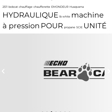
2511
bobcat
chauffage
chaufferette
EMONDEUR
Husqvarna
HYDRAULIQUE
machine
lb white
à pression
POUR
UNITÉ
propane
SCIE