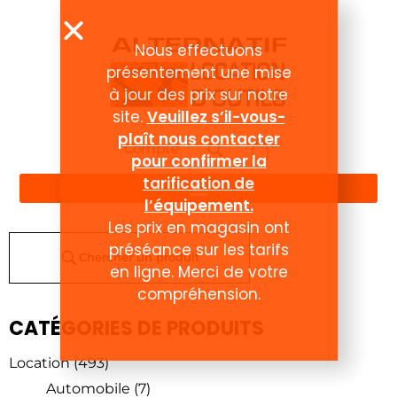
Nous effectuons
présentement une mise
à jour des prix sur notre
site.
Veuillez s’il-vous-
plaît nous contacter
Compte
pour confirmer la
tarification de
l’équipement.
Les prix en magasin ont
préséance sur les tarifs
Chercher un produit
en ligne. Merci de votre
compréhension.
CATÉGORIES DE PRODUITS
Location
(493)
Automobile
(7)