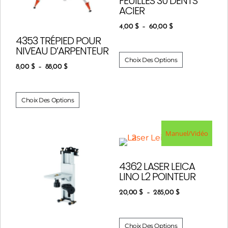
FEUILLES 30 DENTS
ACIER
4,00
$
–
60,00
$
4353 TRÉPIED POUR
NIVEAU D’ARPENTEUR
Choix Des Options
8,00
$
–
88,00
$
Choix Des Options
Manuel/Vidéo
4362 LASER LEICA
LINO L2 POINTEUR
20,00
$
–
285,00
$
Choix Des Options