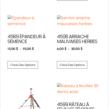
4589 ÉPANDEUR À
4508 ARRACHE
SEMENCE
MAUVAISES HERBES
12,00
$
–
95,00
$
6,00
$
–
50,00
$
Choix Des Options
Choix Des Options
4599 RÂTEAU À