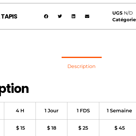
UGS
N/D
 TAPIS
Catégorie
Description
ption
4 H
1 Jour
1 FDS
1 Semaine
$ 15
$ 18
$ 25
$ 45