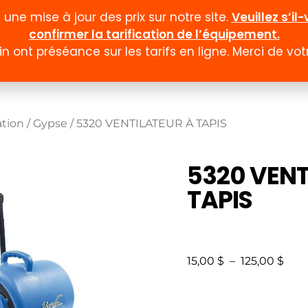
ne mise à jour des prix sur notre site.
Veuillez s’i
confirmer la tarification de l’équipement.
n ont préséance sur les tarifs en ligne. Merci de v
Documentation
Formulaires
Promotion et
ation
/
Gypse
/ 5320 VENTILATEUR À TAPIS
5320 VENT
TAPIS
15,00
$
–
125,00
$