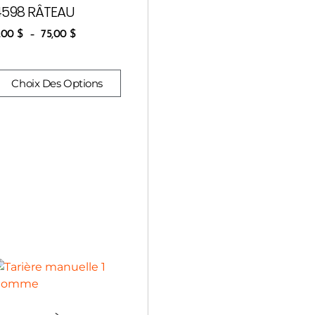
4598 RÂTEAU
,00
$
–
75,00
$
Choix Des Options