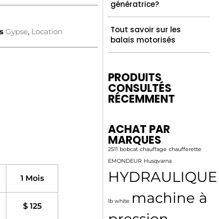
génératrice?
Tout savoir sur les
s
Gypse
,
Location
balais motorisés
PRODUITS
CONSULTÉS
RÉCEMMENT
ACHAT PAR
MARQUES
2511
bobcat
chauffage
chaufferette
EMONDEUR
Husqvarna
HYDRAULIQUE
1 Mois
machine à
lb white
$ 125
pression