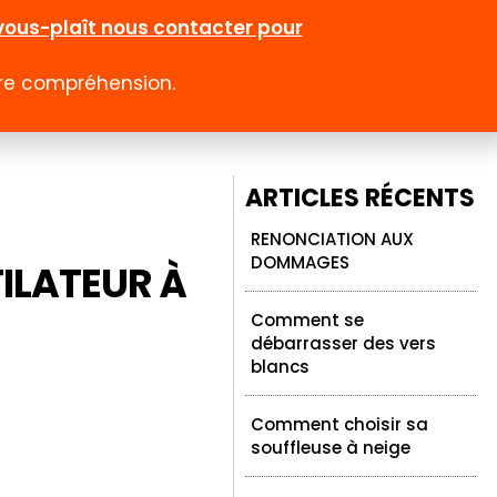
l-vous-plaît nous contacter pour
otre compréhension.
0
 rabais
Emploi
Contact
Compte
ARTICLES RÉCENTS
RENONCIATION AUX
DOMMAGES
ILATEUR À
Comment se
débarrasser des vers
blancs
Comment choisir sa
souffleuse à neige