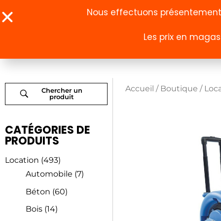
Nous effectuons présentement u
Les prix en magasi
À propos
Boutique
Accueil
/
Boutique
/
Loc
Chercher un
produit
CATÉGORIES DE
PRODUITS
Location
(493)
Automobile
(7)
Béton
(60)
Bois
(14)