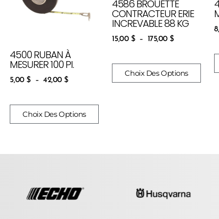
4586 BROUETTE
CONTRACTEUR ERIE
INCREVABLE 88 KG
8
15,00
$
–
175,00
$
4500 RUBAN À
MESURER 100 PI.
Choix Des Options
5,00
$
–
42,00
$
Choix Des Options