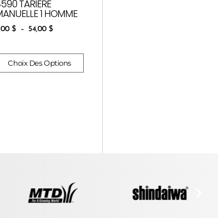
4590 TARIÈRE
MANUELLE 1 HOMME
,00
$
–
54,00
$
Choix Des Options