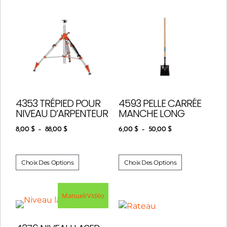
4353 TRÉPIED POUR
4593 PELLE CARRÉE
NIVEAU D’ARPENTEUR
MANCHE LONG
8,00
$
–
88,00
$
6,00
$
–
50,00
$
Choix Des Options
Choix Des Options
Manuel/Vidéo