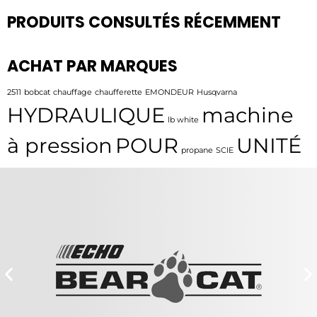
PRODUITS CONSULTÉS RÉCEMMENT
ACHAT PAR MARQUES
2511
bobcat
chauffage
chaufferette
EMONDEUR
Husqvarna
HYDRAULIQUE
machine
lb white
à pression
POUR
UNITÉ
propane
SCIE