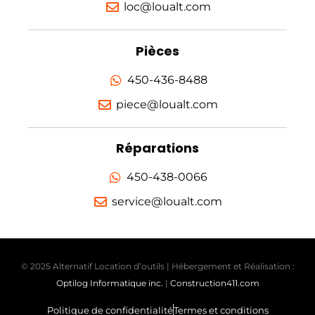
loc@loualt.com
Pièces
450-436-8488
piece@loualt.com
Réparations
450-438-0066
service@loualt.com
© 2025 Alternatif Location d’outils | Hébergement et Réalisation :
Optilog Informatique inc.
|
Construction411.com
Politique de confidentialité
Termes et conditions