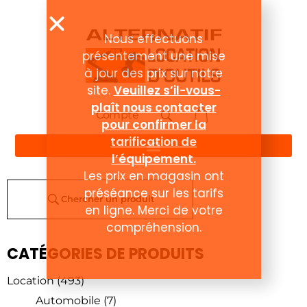
Nous effectuons
présentement une mise
à jour des prix sur notre
site.
Veuillez s’il-vous-
plaît nous contacter
Compte
pour confirmer la
tarification de
l’équipement.
Les prix en magasin ont
préséance sur les tarifs
Chercher un produit
en ligne. Merci de votre
compréhension.
CATÉGORIES DE PRODUITS
Location
(493)
Automobile
(7)