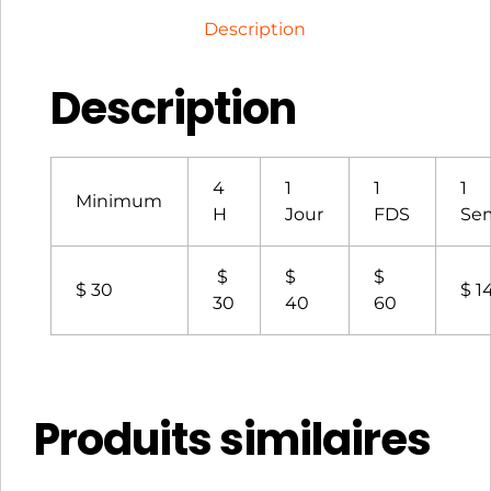
Description
Description
4
1
1
1
Minimum
H
Jour
FDS
Se
$
$
$
$ 30
$ 1
30
40
60
Produits similaires